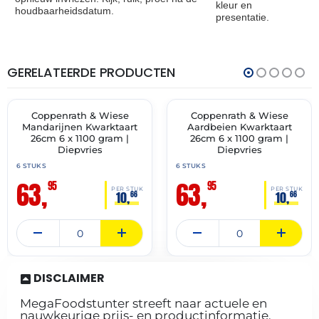
kleur en
houdbaarheidsdatum.
presentatie.
GERELATEERDE PRODUCTEN
THT:
THT:
30-
30-
11-
11-
2027
2027
Coppenrath & Wiese
Coppenrath & Wiese
✓ VAST ASSORTIMENT
✓ VAST ASSORTIMENT
Mandarijnen Kwarktaart
Aardbeien Kwarktaart
26cm 6 x 1100 gram |
26cm 6 x 1100 gram |
Diepvries
Diepvries
6 STUKS
6 STUKS
63,
63,
95
95
PER STUK
PER STUK
10,
10,
66
66
DISCLAIMER
MegaFoodstunter streeft naar actuele en
nauwkeurige prijs- en productinformatie.