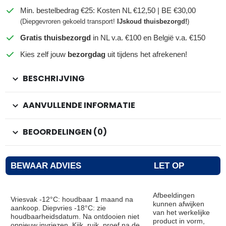
Min. bestelbedrag €25: Kosten NL €12,50 | BE €30,00
(Diepgevroren gekoeld transport!
IJskoud thuisbezorgd!
)
Gratis thuisbezorgd
in NL v.a. €100 en België v.a. €150
Kies zelf jouw
bezorgdag
uit tijdens het afrekenen!
BESCHRIJVING
AANVULLENDE INFORMATIE
BEOORDELINGEN (0)
BEWAAR ADVIES
LET OP
Afbeeldingen
Vriesvak -12°C: houdbaar 1 maand na
kunnen afwijken
aankoop. Diepvries -18°C: zie
van het werkelijke
houdbaarheidsdatum. Na ontdooien niet
product in vorm,
opnieuw invriezen. Kijk, ruik, proef na de