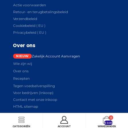
Actie voorwaarden
Retour- en terugbetalingsbeleid
Verzendbeleid
Cookiebeleid ( EU )
Privacybeleid ( EU )
Over ons
Zakelijk Account Aanvragen
Wie zijn wij
Over ons
Recepten
Tegen voedselverspilling
Voor bedrijven (Inkoop)
Contact met onze inkoop
HTML sitemap
0
€
0.00
CATEGORIEËN
ACCOUNT
WINKELWAGEN