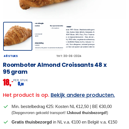
48 STUKS
THT: 30-06-2024
Roomboter Almond Croissants 48 x
95 gram
18,
–
PER STUK
0,
38
Het product is op.
Bekijk andere producten.
Min. bestelbedrag €25: Kosten NL €12,50 | BE €30,00
(Diepgevroren gekoeld transport!
IJskoud thuisbezorgd!
)
Gratis thuisbezorgd
in NL v.a. €100 en België v.a. €150