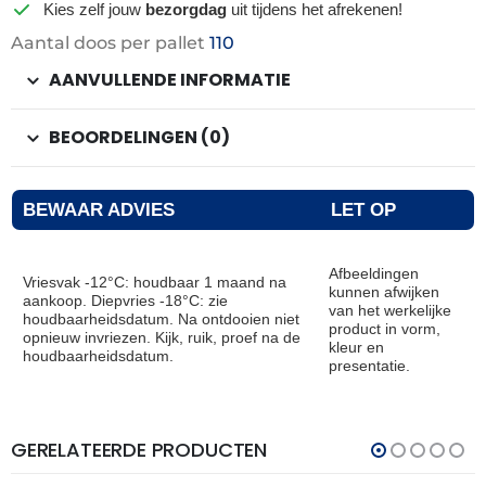
Kies zelf jouw
bezorgdag
uit tijdens het afrekenen!
Aantal doos per pallet
110
AANVULLENDE INFORMATIE
BEOORDELINGEN (0)
BEWAAR ADVIES
LET OP
Afbeeldingen
Vriesvak -12°C: houdbaar 1 maand na
kunnen afwijken
aankoop. Diepvries -18°C: zie
van het werkelijke
houdbaarheidsdatum. Na ontdooien niet
product in vorm,
opnieuw invriezen. Kijk, ruik, proef na de
kleur en
houdbaarheidsdatum.
presentatie.
GERELATEERDE PRODUCTEN
THT:
THT:
31-
30-
07-
04-
2027
2027