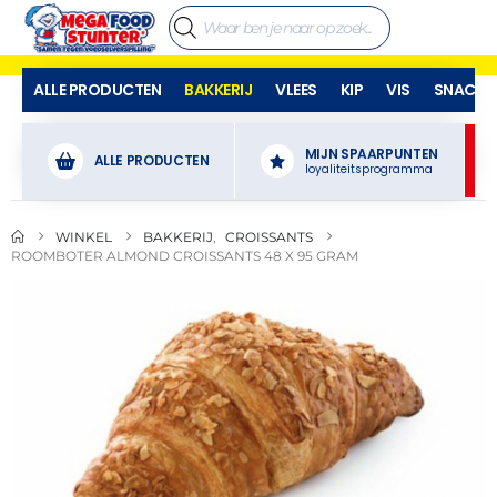
ALLE PRODUCTEN
BAKKERIJ
VLEES
KIP
VIS
SNACKS
MIJN SPAARPUNTEN
ALLE PRODUCTEN
loyaliteitsprogramma
WINKEL
BAKKERIJ
,
CROISSANTS
ROOMBOTER ALMOND CROISSANTS 48 X 95 GRAM