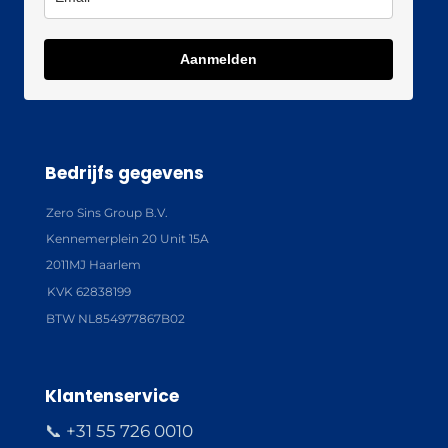
Aanmelden
Bedrijfs gegevens
Zero Sins Group B.V.
Kennemerplein 20 Unit 15A
2011MJ Haarlem
KVK 62838199
BTW NL854977867B02
Klantenservice
📞 +31 55 726 0010