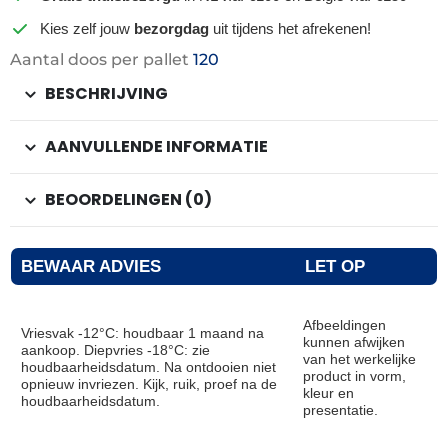
Kies zelf jouw
bezorgdag
uit tijdens het afrekenen!
Aantal doos per pallet
120
BESCHRIJVING
AANVULLENDE INFORMATIE
BEOORDELINGEN (0)
BEWAAR ADVIES
LET OP
Afbeeldingen
Vriesvak -12°C: houdbaar 1 maand na
kunnen afwijken
aankoop. Diepvries -18°C: zie
van het werkelijke
houdbaarheidsdatum. Na ontdooien niet
product in vorm,
opnieuw invriezen. Kijk, ruik, proef na de
kleur en
houdbaarheidsdatum.
presentatie.