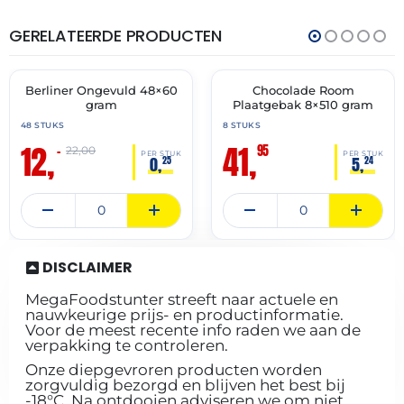
GERELATEERDE PRODUCTEN
THT:
THT:
30-
30-
11-
11-
2026
2027
Berliner Ongevuld 48×60
Chocolade Room
🔥 OP=OP
✓ VAST ASSORTIMENT
gram
Plaatgebak 8×510 gram
48 STUKS
8 STUKS
12,
41,
95
–
22,00
PER STUK
PER STUK
0,
5,
25
24
DISCLAIMER
MegaFoodstunter streeft naar actuele en
nauwkeurige prijs- en productinformatie.
Voor de meest recente info raden we aan de
verpakking te controleren.
Onze diepgevroren producten worden
zorgvuldig bezorgd en blijven het best bij
-18°C. Na ontdooien adviseren we om niet