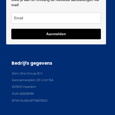
mail!
Aanmelden
Bedrijfs gegevens
Zero Sins Group B.V.
Kennemerplein 20 Unit 15A
2011MJ Haarlem
KVK 62838199
BTW NL854977867B02