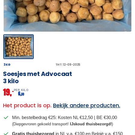
3 KG
THT: 12-09-2025
Soesjes met Advocaat
3 kilo
19,
–
PER KILO
6,
33
Het product is op.
Bekijk andere producten.
Min. bestelbedrag €25: Kosten NL €12,50 | BE €30,00
(Diepgevroren gekoeld transport!
IJskoud thuisbezorgd!
)
Gratis thuisbezorgd
in NL v.a. €100 en België v.a. €150