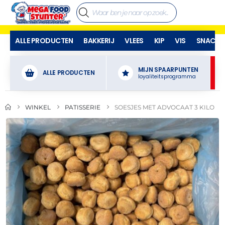
ALLE PRODUCTEN
BAKKERIJ
VLEES
KIP
VIS
SNACKS
MIJN SPAARPUNTEN
ALLE PRODUCTEN
loyaliteitsprogramma
WINKEL
PATISSERIE
SOESJES MET ADVOCAAT 3 KILO