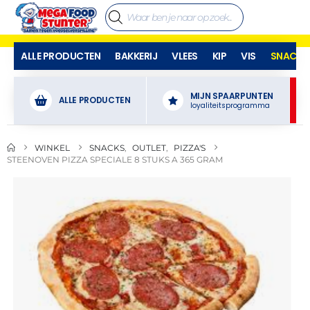
ALLE PRODUCTEN
BAKKERIJ
VLEES
KIP
VIS
SNACKS
MIJN SPAARPUNTEN
ALLE PRODUCTEN
loyaliteitsprogramma
WINKEL
SNACKS
,
OUTLET
,
PIZZA'S
STEENOVEN PIZZA SPECIALE 8 STUKS A 365 GRAM