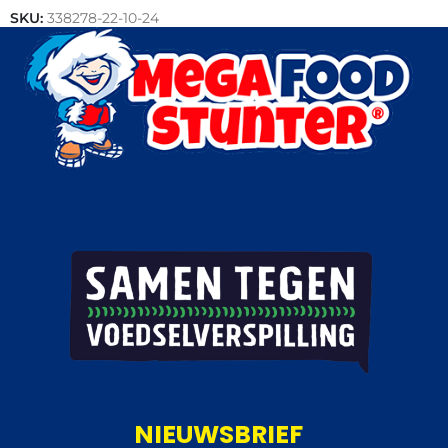
SKU:
338278-22-10-24
Categorieën:
Snacks
,
Outlet
,
Pizza's
NIEUWSBRIEF