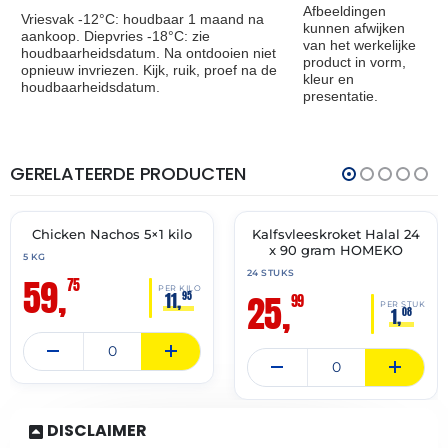
Afbeeldingen
Vriesvak -12°C: houdbaar 1 maand na
kunnen afwijken
aankoop. Diepvries -18°C: zie
van het werkelijke
houdbaarheidsdatum. Na ontdooien niet
product in vorm,
opnieuw invriezen. Kijk, ruik, proef na de
kleur en
houdbaarheidsdatum.
presentatie.
GERELATEERDE PRODUCTEN
THT:
THT:
21-
15-
05-
07-
2027
2027
Chicken Nachos 5×1 kilo
Kalfsvleeskroket Halal 24
✓ VAST ASSORTIMENT
✓ VAST ASSORTIMENT
x 90 gram HOMEKO
5 KG
24 STUKS
59,
75
PER KILO
25,
11,
95
99
PER STUK
1,
08
DISCLAIMER