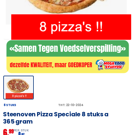
8 STUKS
THT: 22-10-2024
Steenoven Pizza Speciale 8 stuks a
365 gram
6,
99
PER STUK
0,
87