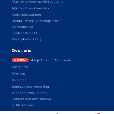
Algemene voorwaarden coupons
Algemene voorwaarden
Actie voorwaarden
Retour- en terugbetalingsbeleid
Verzendbeleid
Cookiebeleid ( EU )
Privacybeleid ( EU )
Over ons
Zakelijk Account Aanvragen
Wie zijn wij
Over ons
Recepten
Tegen voedselverspilling
Voor bedrijven (Inkoop)
Contact met onze inkoop
HTML sitemap