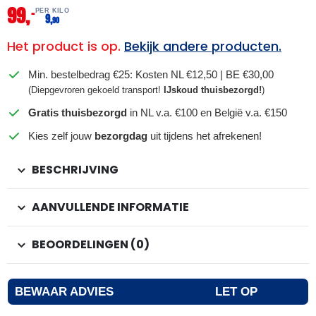
99,
–
PER KILO
9,
90
Het product is op.
Bekijk andere producten.
Min. bestelbedrag €25: Kosten NL €12,50 | BE €30,00
(Diepgevroren gekoeld transport!
IJskoud thuisbezorgd!
)
Gratis thuisbezorgd
in NL v.a. €100 en België v.a. €150
Kies zelf jouw
bezorgdag
uit tijdens het afrekenen!
BESCHRIJVING
AANVULLENDE INFORMATIE
BEOORDELINGEN (0)
BEWAAR ADVIES
LET OP