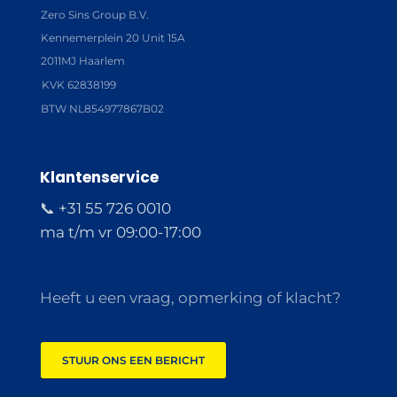
Zero Sins Group B.V.
Kennemerplein 20 Unit 15A
2011MJ Haarlem
KVK 62838199
BTW NL854977867B02
Klantenservice
📞 +31 55 726 0010
ma t/m vr 09:00-17:00
Heeft u een vraag, opmerking of klacht?
STUUR ONS EEN BERICHT