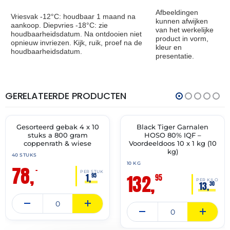
Afbeeldingen
Vriesvak -12°C: houdbaar 1 maand na
kunnen afwijken
aankoop. Diepvries -18°C: zie
van het werkelijke
houdbaarheidsdatum. Na ontdooien niet
product in vorm,
opnieuw invriezen. Kijk, ruik, proef na de
kleur en
houdbaarheidsdatum.
presentatie.
GERELATEERDE PRODUCTEN
THT:
THT:
30-
30-
04-
10-
2028
2027
Gesorteerd gebak 4 x 10
Black Tiger Garnalen
✓ VAST ASSORTIMENT
✓ VAST ASSORTIMENT
stuks a 800 gram
HOSO 80% IQF –
coppenrath & wiese
Voordeeldoos 10 x 1 kg (10
kg)
40 STUKS
10 KG
78,
–
PER STUK
132,
1,
95
95
PER KILO
13,
30