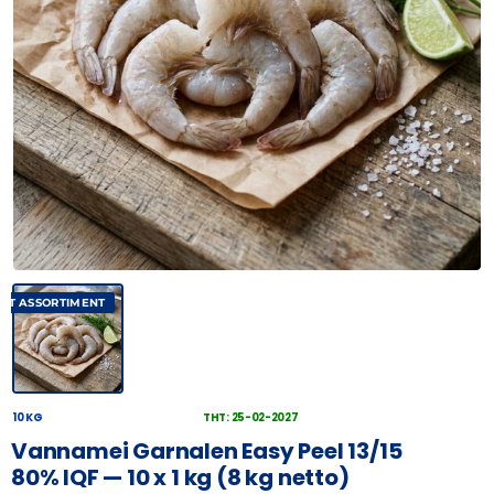
AST ASSORTIMENT
10 KG
THT: 25-02-2027
Vannamei Garnalen Easy Peel 13/15
80% IQF — 10 x 1 kg (8 kg netto)