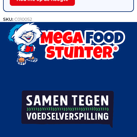
SKU:
C010052
Categorie:
Vis