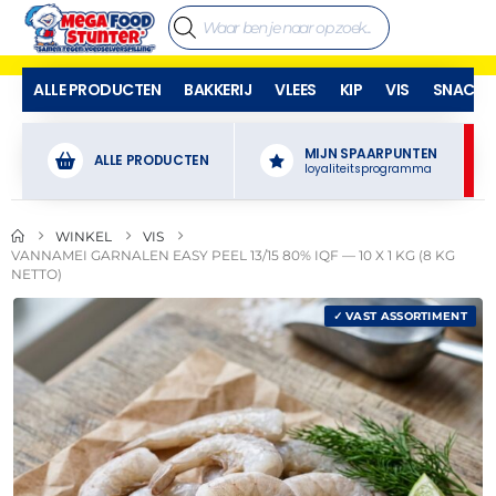
ALLE PRODUCTEN
BAKKERIJ
VLEES
KIP
VIS
SNACKS
MIJN SPAARPUNTEN
ALLE PRODUCTEN
loyaliteitsprogramma
WINKEL
VIS
VANNAMEI GARNALEN EASY PEEL 13/15 80% IQF — 10 X 1 KG (8 KG
NETTO)
✓ VAST ASSORTIMENT