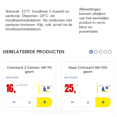
Afbeeldingen
Vriesvak -12°C: houdbaar 1 maand na
kunnen afwijken
aankoop. Diepvries -18°C: zie
van het werkelijke
houdbaarheidsdatum. Na ontdooien niet
product in vorm,
opnieuw invriezen. Kijk, ruik, proef na de
kleur en
houdbaarheidsdatum.
presentatie.
GERELATEERDE PRODUCTEN
THT:
THT:
28-
31-
02-
07-
2027
2027
Croissant 2 Granen 48×70
Kaas Croissant 66×100
🔥 OP=OP
🔥 OP=OP
gram
gram
48 STUKS
66 STUKS
16,
25,
–
–
32,00
PER STUK
PER STUK
0,
0,
33
38