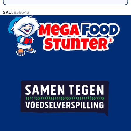
SKU:
856643
Categorieën:
Bakkerij
,
Brood
,
Horeca groothandel