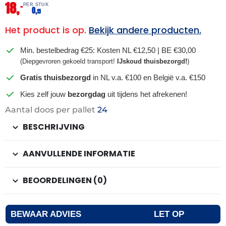
18,
–
PER STUK
0,
15
Het product is op.
Bekijk andere producten.
Min. bestelbedrag €25: Kosten NL €12,50 | BE €30,00
(Diepgevroren gekoeld transport!
IJskoud thuisbezorgd!
)
Gratis thuisbezorgd
in NL v.a. €100 en België v.a. €150
Kies zelf jouw
bezorgdag
uit tijdens het afrekenen!
Aantal doos per pallet
24
BESCHRIJVING
AANVULLENDE INFORMATIE
BEOORDELINGEN (0)
BEWAAR ADVIES
LET OP