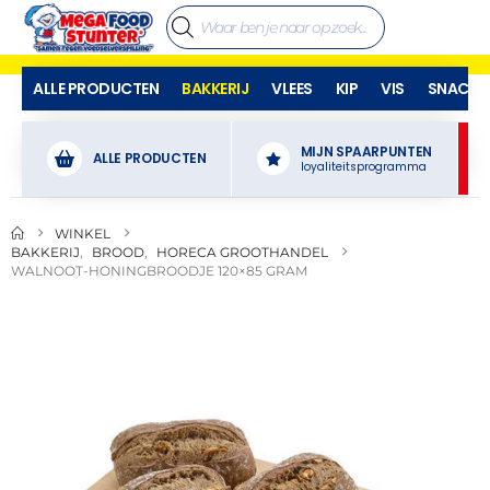
ALLE PRODUCTEN
BAKKERIJ
VLEES
KIP
VIS
SNACKS
MIJN SPAARPUNTEN
ALLE PRODUCTEN
loyaliteitsprogramma
WINKEL
BAKKERIJ
,
BROOD
,
HORECA GROOTHANDEL
WALNOOT-HONINGBROODJE 120×85 GRAM