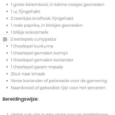
1 grote bloemkool, in kleine roosjes gesneden
1 ui, fijngehakt
2 teentjes knoflook, fijngehakt
1 rode paprika, in blokjes gesneden
1 blikje kokosmelk
2 eetlepels currypasta
1 theelepel kurkuma
1 theelepel gemalen komijn
1 theelepel gemalen koriander
1 theelepel garam masala
Zout naar smaak
Verse koriander of peterselie voor de garnering
Naanbrood of gekookte rijst voor het serveren
Bereidingswijze:
Verhit wat olie in een grote pan op middelhoog