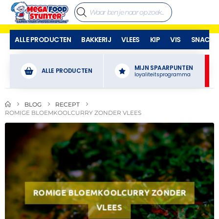
ALLE PRODUCTEN
BAKKERIJ
VLEES
KIP
VIS
SNACKS
MIJN SPAARPUNTEN
ALLE PRODUCTEN
loyaliteitsprogramma
BLOG
RECEPT
ROMIGE BLOEMKOOLCURRY ZONDER VLEES