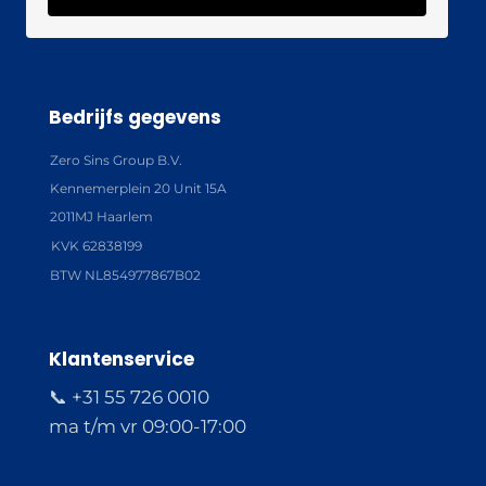
Bedrijfs gegevens
Zero Sins Group B.V.
Kennemerplein 20 Unit 15A
2011MJ Haarlem
KVK 62838199
BTW NL854977867B02
Klantenservice
📞 +31 55 726 0010
ma t/m vr 09:00-17:00