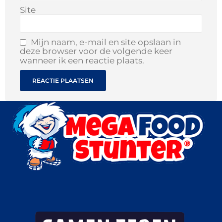
Site
Mijn naam, e-mail en site opslaan in
deze browser voor de volgende keer
wanneer ik een reactie plaats.