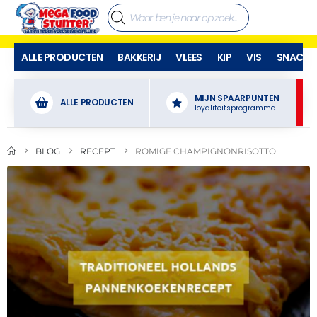
ALLE PRODUCTEN
BAKKERIJ
VLEES
KIP
VIS
SNACKS
MIJN SPAARPUNTEN
ALLE PRODUCTEN
loyaliteitsprogramma
BLOG
RECEPT
ROMIGE CHAMPIGNONRISOTTO