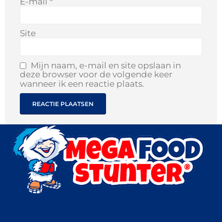
E-mail
*
Site
Mijn naam, e-mail en site opslaan in
deze browser voor de volgende keer
wanneer ik een reactie plaats.