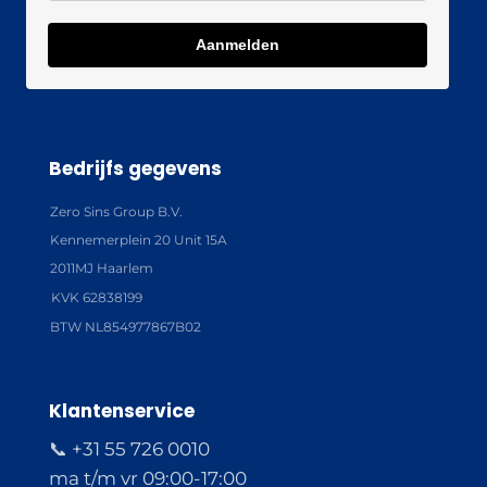
Aanmelden
Bedrijfs gegevens
Zero Sins Group B.V.
Kennemerplein 20 Unit 15A
2011MJ Haarlem
KVK 62838199
BTW NL854977867B02
Klantenservice
📞 +31 55 726 0010
ma t/m vr 09:00-17:00