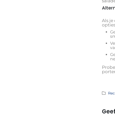
salad
Alter
Als je
optie
Ge
sm
Ve
va
Ge
ne
Probe
porte
Rec
Geef