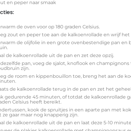
ut en peper naar smaak
cties:
rwarm de oven voor op 180 graden Celsius.
eg zout en peper toe aan de kalkoenrollade en wrijf het 
rwarm de olijfolie in een grote ovenbestendige pan en b
uin.
al de kalkoenrollade uit de pan en zet deze opzij.
 dezelfde pan, voeg de sjalot, knoflook en champignons 
udbruin zijn.
eg de room en kippenbouillon toe, breng het aan de k
nuten.
aats de kalkoenrollade terug in de pan en zet het gehe
k gedurende 45 minuten, of totdat de kalkoenrollade g
aden Celsius heeft bereikt.
dertussen, kook de spruitjes in een aparte pan met ko
t ze gaar maar nog knapperig zijn.
al de kalkoenrollade uit de pan en laat deze 5-10 minuten
rveer de plakjes kalkoenrollade met champignonsaus en