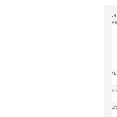
Je
Re
N
E-
Si