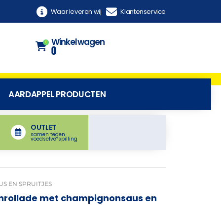
Waar leveren wij
Klantenservice
Winkelwagen
0
0
AARDAPPEL PRODUCTEN
OUTLET
samen tegen
voedselverspilling
S EN SPRUITJES
nrollade met champignonsaus en