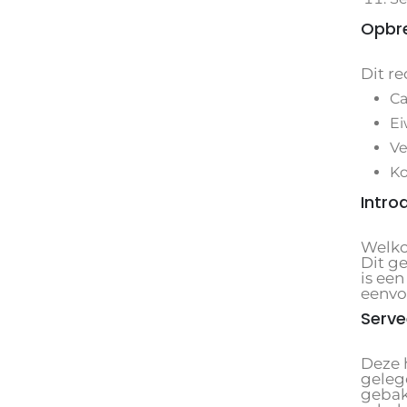
Opbr
Dit re
Ca
Ei
Ve
Ko
Intro
Welko
Dit g
is een
eenvo
Serve
Deze 
geleg
gebak