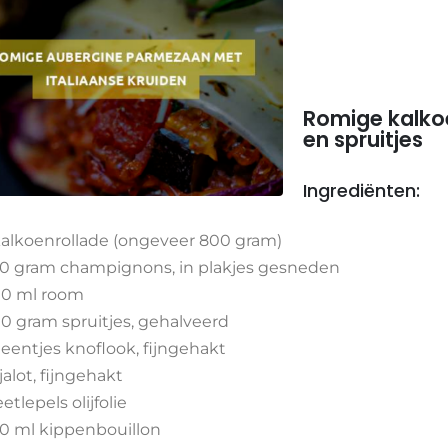
Romige kalko
en spruitjes
Ingrediënten:
kalkoenrollade (ongeveer 800 gram)
0 gram champignons, in plakjes gesneden
0 ml room
0 gram spruitjes, gehalveerd
teentjes knoflook, fijngehakt
sjalot, fijngehakt
eetlepels olijfolie
0 ml kippenbouillon