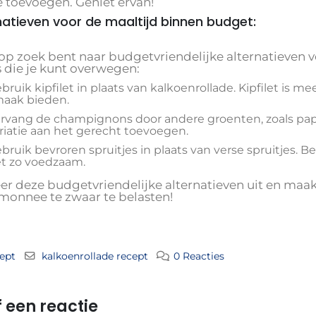
e toevoegen. Geniet ervan!
natieven voor de maaltijd binnen budget:
 op zoek bent naar budgetvriendelijke alternatieven v
s die je kunt overwegen:
bruik kipfilet in plaats van kalkoenrollade. Kipfilet is 
aak bieden.
rvang de champignons door andere groenten, zoals papr
riatie aan het gerecht toevoegen.
bruik bevroren spruitjes in plaats van verse spruitjes. 
t zo voedzaam.
er deze budgetvriendelijke alternatieven uit en maak 
monnee te zwaar te belasten!
ept
kalkoenrollade recept
0 Reacties
 een reactie