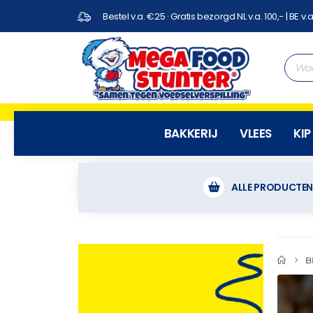
Bestel v.a. €25 · Gratis bezorgd NL v.a. 100,- | BE v.a
BAKKERIJ
VLEES
KIP
ALLE PRODUCTE
B