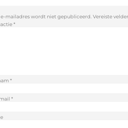
 e-mailadres wordt niet gepubliceerd.
Vereiste veld
actie
*
aam
*
mail
*
te