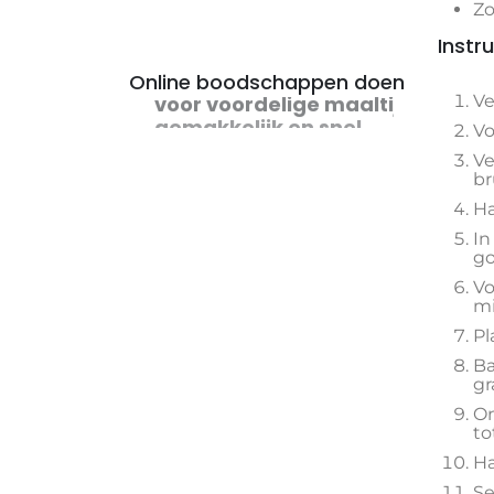
Zo
Instru
Online boodschappen doen
Ve
voor voordelige maaltijden
Vo
Ve
br
Ha
In
go
Vo
mi
Pl
Ba
gr
On
to
Ha
Se