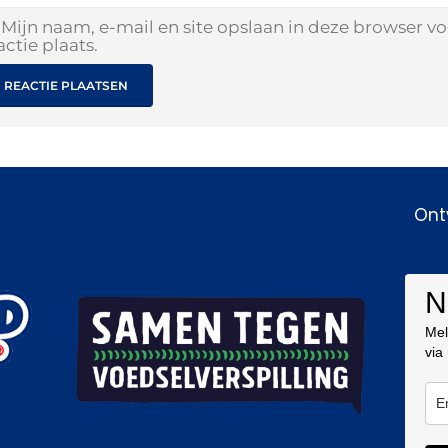
Mijn naam, e-mail en site opslaan in deze browser v
actie plaats.
Ont
N
Mel
via