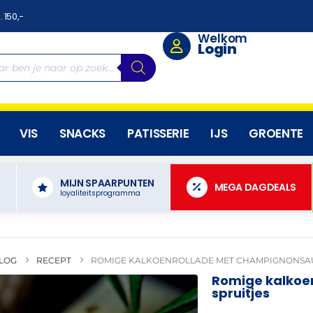
. 150,-
Welkom
Login
VIS
SNACKS
PATISSERIE
IJS
GROENTE
MIJN SPAARPUNTEN
N
MEGA DAGDEALS
loyaliteitsprogramma
LOG
RECEPT
ROMIGE KALKOENROLLADE MET CHAMPIGNONSAU
Romige kalkoe
spruitjes