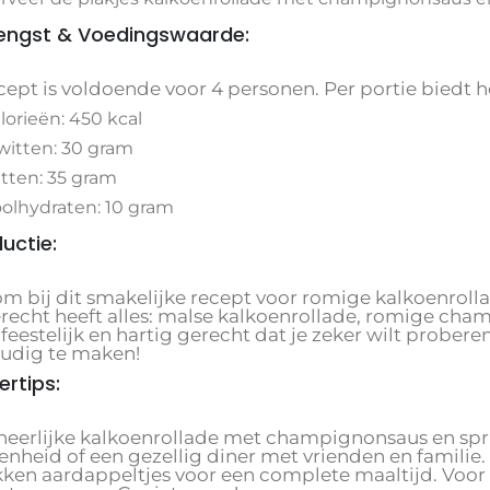
engst & Voedingswaarde:
cept is voldoende voor 4 personen. Per portie biedt h
lorieën: 450 kcal
witten: 30 gram
tten: 35 gram
olhydraten: 10 gram
ductie:
m bij dit smakelijke recept voor romige kalkoenroll
erecht heeft alles: malse kalkoenrollade, romige cha
 feestelijk en hartig gerecht dat je zeker wilt probere
udig te maken!
ertips:
heerlijke kalkoenrollade met champignonsaus en sprui
enheid of een gezellig diner met vrienden en familie
ken aardappeltjes voor een complete maaltijd. Voor w