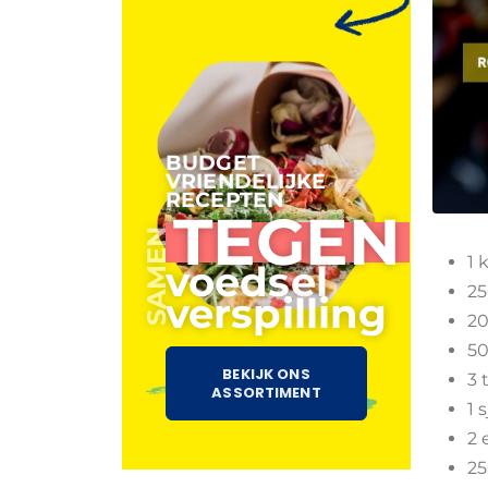
BUDGET
VRIENDELIJKE
RECEPTEN
TEGEN
SAMEN
1 
voedsel
25
verspilling
20
50
BEKIJK ONS
3 
ASSORTIMENT
1 
2 
25