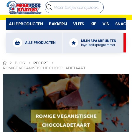
ALLE PRODUCTEN
BAKKERIJ
VLEES
KIP
VIS
SNACKS
MIJN SPAARPUNTEN
ALLE PRODUCTEN
loyaliteitsprogramma
BLOG
RECEPT
ROMIGE VEGANISTISCHE CHOCOLADETAART