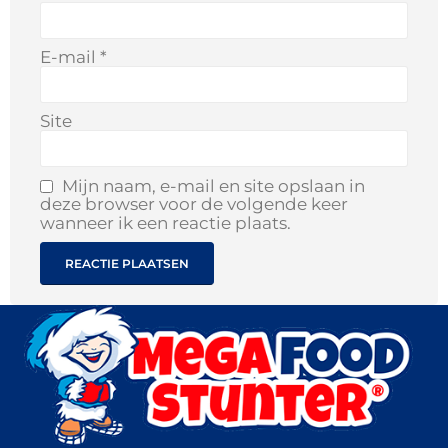
E-mail
*
Site
Mijn naam, e-mail en site opslaan in
deze browser voor de volgende keer
wanneer ik een reactie plaats.