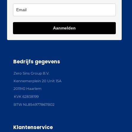
Aanmelden
Bedrijfs gegevens
Zero Sins Group B.V.
Kennemerplein 20 Unit 15A
2011MJ Haarlem
KVK 62838199
BTW NL854977867B02
Klantenservice