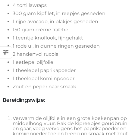
4 tortillawraps
300 gram kipfilet, in reepjes gesneden
1 rijpe avocado, in plakjes gesneden
150 gram crème fraîche
1 teentje knoflook, fijngehakt
1 rode ui, in dunne ringen gesneden
2 handenvol rucola
1 eetlepel olijfolie
1 theelepel paprikapoeder
1 theelepel komijnpoeder
Zout en peper naar smaak
Bereidingswijze:
Verwarm de olijfolie in een grote koekenpan op
middelhoog vuur. Bak de kipreepjes goudbruin
en gaar, voeg vervolgens het paprikapoeder en
komijnpoeder toe en breng op smaak met zout