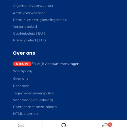
Algemene voorwaarden
Actie voorwaarden
Retour- en terugbetalingsbeleid
Verzendbeleid
Cookiebeleid ( EU )
Privacybeleid ( EU )
Over ons
Zakelijk Account Aanvragen
Wie zijn wij
Over ons
Recepten
Tegen voedselverspilling
Voor bedrijven (Inkoop)
Contact met onze inkoop
HTML sitemap
0