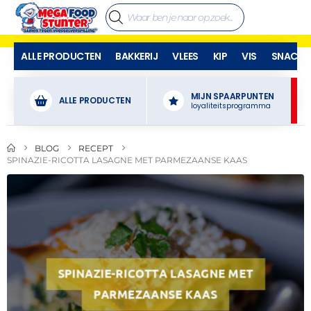
ALLE PRODUCTEN
BAKKERIJ
VLEES
KIP
VIS
SNACKS
MIJN SPAARPUNTEN
ALLE PRODUCTEN
loyaliteitsprogramma
BLOG
RECEPT
SPINAZIE-RICOTTA LASAGNE MET PARMEZAANSE KAAS