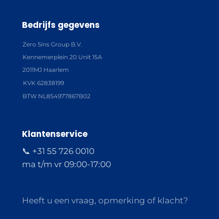
Bedrijfs gegevens
Zero Sins Group B.V.
Kennemerplein 20 Unit 15A
2011MJ Haarlem
KVK 62838199
BTW NL854977867B02
Klantenservice
📞 +31 55 726 0010
ma t/m vr 09:00-17:00
Heeft u een vraag, opmerking of klacht?