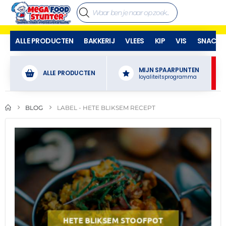
ALLE PRODUCTEN
BAKKERIJ
VLEES
KIP
VIS
SNACKS
MIJN SPAARPUNTEN
ALLE PRODUCTEN
loyaliteitsprogramma
BLOG
LABEL -
HETE BLIKSEM RECEPT