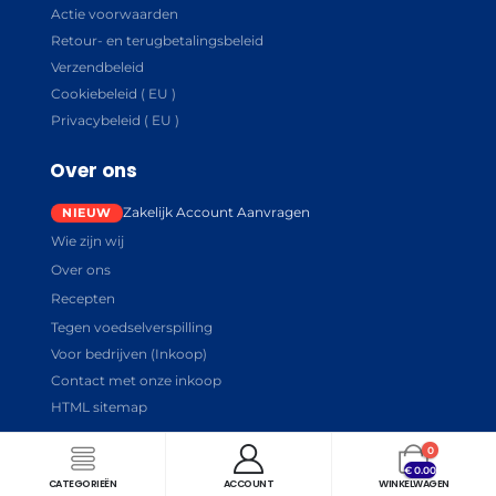
Actie voorwaarden
Retour- en terugbetalingsbeleid
Verzendbeleid
Cookiebeleid ( EU )
Privacybeleid ( EU )
Over ons
Zakelijk Account Aanvragen
Wie zijn wij
Over ons
Recepten
Tegen voedselverspilling
Voor bedrijven (Inkoop)
Contact met onze inkoop
HTML sitemap
0
€
0.00
CATEGORIEËN
ACCOUNT
WINKELWAGEN