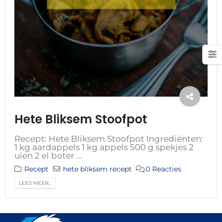
Hete Bliksem Stoofpot
Recept: Hete Bliksem Stoofpot Ingrediënten:
1 kg aardappels 1 kg appels 500 g spekjes 2
uien 2 el boter ...
Recept
hete bliksem recept
0 Reacties
LEES MEER...