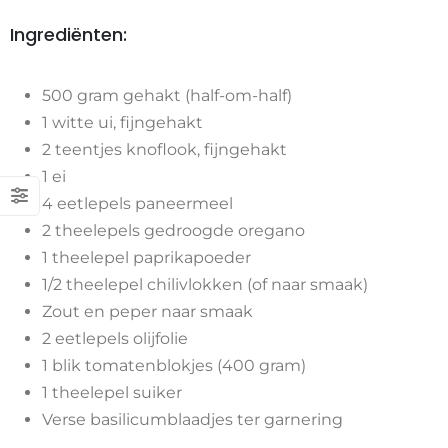
Ingrediënten:
500 gram gehakt (half-om-half)
1 witte ui, fijngehakt
2 teentjes knoflook, fijngehakt
1 ei
4 eetlepels paneermeel
2 theelepels gedroogde oregano
1 theelepel paprikapoeder
1/2 theelepel chilivlokken (of naar smaak)
Zout en peper naar smaak
2 eetlepels olijfolie
1 blik tomatenblokjes (400 gram)
1 theelepel suiker
Verse basilicumblaadjes ter garnering