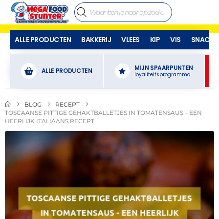
ALLE PRODUCTEN
BAKKERIJ
VLEES
KIP
VIS
SNACKS
MIJN SPAARPUNTEN
ALLE PRODUCTEN
loyaliteitsprogramma
BLOG
RECEPT
TOSCAANSE PITTIGE GEHAKTBALLETJES IN TOMATENSAUS – EEN
HEERLIJK ITALIAANS RECEPT