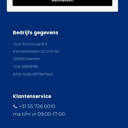
Aanmelden
Bedrijfs gegevens
Zero Sins Group B.V.
Kennemerplein 20 Unit 15A
2011MJ Haarlem
KVK 62838199
BTW NL854977867B02
Klantenservice
📞 +31 55 726 0010
ma t/m vr 09:00-17:00