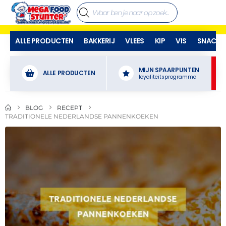
ALLE PRODUCTEN
BAKKERIJ
VLEES
KIP
VIS
SNACKS
MIJN SPAARPUNTEN
ALLE PRODUCTEN
loyaliteitsprogramma
BLOG
RECEPT
TRADITIONELE NEDERLANDSE PANNENKOEKEN