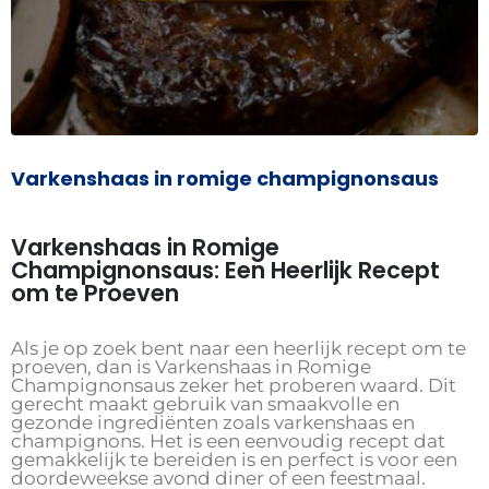
Varkenshaas in romige champignonsaus
Varkenshaas in Romige
Champignonsaus: Een Heerlijk Recept
om te Proeven
Als je op zoek bent naar een heerlijk recept om te
proeven, dan is Varkenshaas in Romige
Champignonsaus zeker het proberen waard. Dit
gerecht maakt gebruik van smaakvolle en
gezonde ingrediënten zoals varkenshaas en
champignons. Het is een eenvoudig recept dat
gemakkelijk te bereiden is en perfect is voor een
doordeweekse avond diner of een feestmaal.