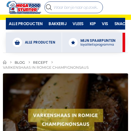
ALLE PRODUCTEN
BAKKERIJ
VLEES
KIP
VIS
SNACKS
MIJN SPAARPUNTEN
ALLE PRODUCTEN
loyaliteitsprogramma
BLOG
RECEPT
VARKENSHAAS IN ROMIGE CHAMPIGNONSAUS