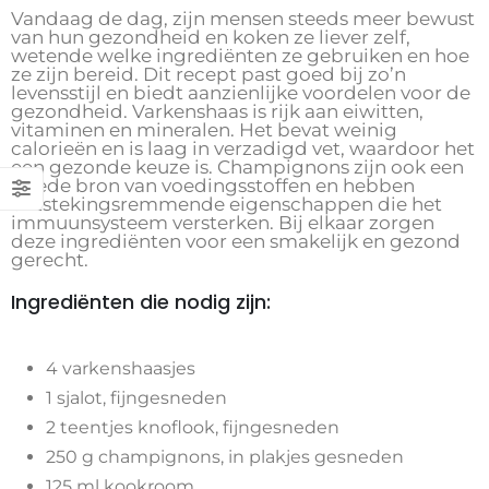
Vandaag de dag, zijn mensen steeds meer bewust
van hun gezondheid en koken ze liever zelf,
wetende welke ingrediënten ze gebruiken en hoe
ze zijn bereid. Dit recept past goed bij zo’n
levensstijl en biedt aanzienlijke voordelen voor de
gezondheid. Varkenshaas is rijk aan eiwitten,
vitaminen en mineralen. Het bevat weinig
calorieën en is laag in verzadigd vet, waardoor het
een gezonde keuze is. Champignons zijn ook een
goede bron van voedingsstoffen en hebben
ontstekingsremmende eigenschappen die het
immuunsysteem versterken. Bij elkaar zorgen
deze ingrediënten voor een smakelijk en gezond
gerecht.
Ingrediënten die nodig zijn:
4 varkenshaasjes
1 sjalot, fijngesneden
2 teentjes knoflook, fijngesneden
250 g champignons, in plakjes gesneden
125 ml kookroom