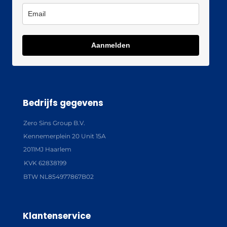
Aanmelden
Bedrijfs gegevens
Zero Sins Group B.V.
Kennemerplein 20 Unit 15A
2011MJ Haarlem
KVK 62838199
BTW NL854977867B02
Klantenservice