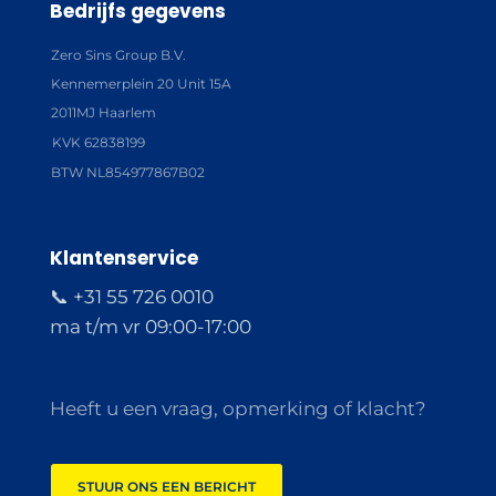
Bedrijfs gegevens
Zero Sins Group B.V.
Kennemerplein 20 Unit 15A
2011MJ Haarlem
KVK 62838199
BTW NL854977867B02
Klantenservice
📞 +31 55 726 0010
ma t/m vr 09:00-17:00
Heeft u een vraag, opmerking of klacht?
STUUR ONS EEN BERICHT