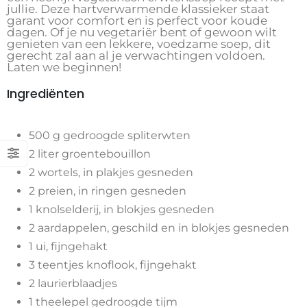
jullie. Deze hartverwarmende klassieker staat
garant voor comfort en is perfect voor koude
dagen. Of je nu vegetariër bent of gewoon wilt
genieten van een lekkere, voedzame soep, dit
gerecht zal aan al je verwachtingen voldoen.
Laten we beginnen!
Ingrediënten
500 g gedroogde spliterwten
2 liter groentebouillon
2 wortels, in plakjes gesneden
2 preien, in ringen gesneden
1 knolselderij, in blokjes gesneden
2 aardappelen, geschild en in blokjes gesneden
1 ui, fijngehakt
3 teentjes knoflook, fijngehakt
2 laurierblaadjes
1 theelepel gedroogde tijm