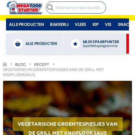
ALLE PRODUCTEN
BAKKERIJ
VLEES
KIP
VIS
SNACKS
MIJN SPAARPUNTEN
ALLE PRODUCTEN
loyaliteitsprogramma
BLOG
RECEPT
VEGETARISCHE GROENTESPIESJES VAN DE GRILL MET
KNOFLOOKSAUS