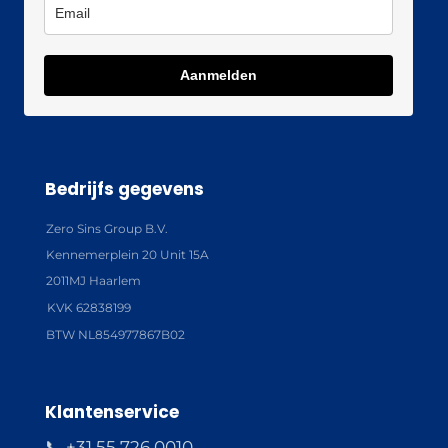
Aanmelden
Bedrijfs gegevens
Zero Sins Group B.V.
Kennemerplein 20 Unit 15A
2011MJ Haarlem
KVK 62838199
BTW NL854977867B02
Klantenservice
📞 +31 55 726 0010