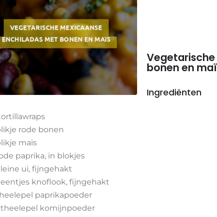
Vegetarische
bonen en maï
Ingrediënten
tortillawraps
blikje rode bonen
blikje maïs
rode paprika, in blokjes
kleine ui, fijngehakt
teentjes knoflook, fijngehakt
theelepel paprikapoeder
theelepel komijnpoeder