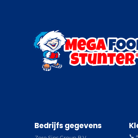
Bedrijfs gegevens
Kl
📞 
Zero Sins Group B.V.