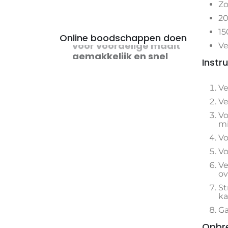
Zo
20
15
Online boodschappen doen
Ve
voor voordelige maaltijden
Instr
Ve
Ve
Vo
mi
Vo
Vo
Ve
ov
St
ka
Ga
Opbr