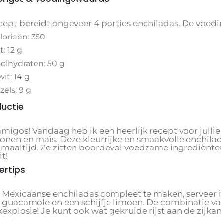
cept bereidt ongeveer 4 porties enchiladas. De voedin
lorieën: 350
t: 12 g
olhydraten: 50 g
wit: 14 g
zels: 9 g
ductie
amigos! Vandaag heb ik een heerlijk recept voor julli
onen en maïs. Deze kleurrijke en smaakvolle enchilada
maaltijd. Ze zitten boordevol voedzame ingrediënten
t!
ertips
 Mexicaanse enchiladas compleet te maken, serveer ik
 guacamole en een schijfje limoen. De combinatie v
xplosie! Je kunt ook wat gekruide rijst aan de zijkan