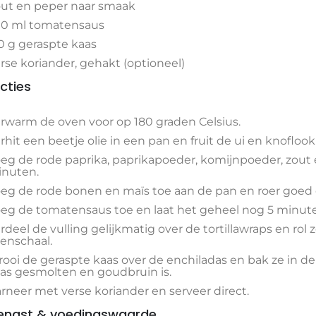
ut en peper naar smaak
0 ml tomatensaus
0 g geraspte kaas
rse koriander, gehakt (optioneel)
ucties
rwarm de oven voor op 180 graden Celsius.
rhit een beetje olie in een pan en fruit de ui en knoflook 
eg de rode paprika, paprikapoeder, komijnpoeder, zout
nuten.
eg de rode bonen en maïs toe aan de pan en roer goed 
eg de tomatensaus toe en laat het geheel nog 5 minut
rdeel de vulling gelijkmatig over de tortillawraps en rol z
enschaal.
rooi de geraspte kaas over de enchiladas en bak ze in d
as gesmolten en goudbruin is.
rneer met verse koriander en serveer direct.
engst & voedingswaarde