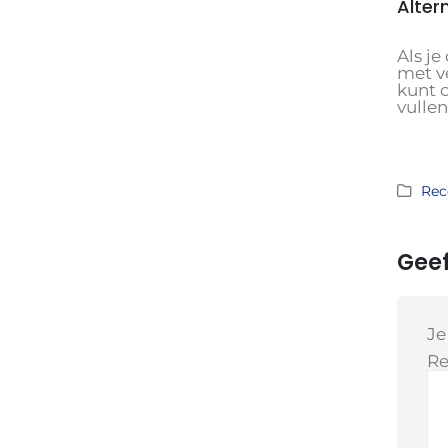
Alter
Als j
met ve
kunt 
vullen
Rec
Geef
Je
Re