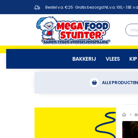
Bestel v.a. €25 · Gratis bezorgd NL v.a. 100,- | BE v.a
BAKKERIJ
VLEES
KIP
ALLE PRODUCTE
B