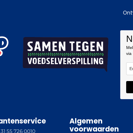
Ont
N
Mel
via
antenservice
Algemen
voorwaarden
+31 55 726 0010