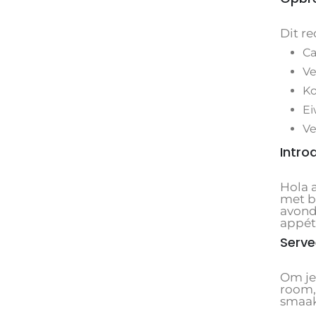
Dit re
Ca
Ve
Ko
Ei
Ve
Intro
Hola 
met b
avond
appéti
Serve
Om je
room,
smaake