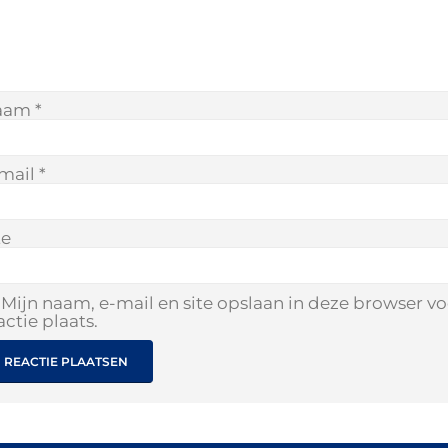
aam
*
mail
*
te
Mijn naam, e-mail en site opslaan in deze browser v
actie plaats.