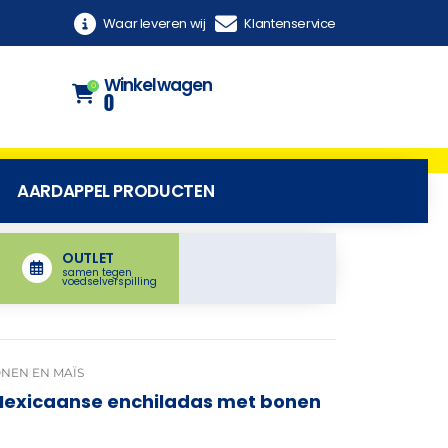
Waar leveren wij
Klantenservice
Winkelwagen
0
0
AARDAPPEL PRODUCTEN
OUTLET
samen tegen
voedselverspilling
NEN EN MAÏS
Mexicaanse enchiladas met bonen