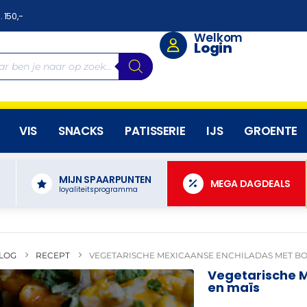
. 150,-
Welkom
Login
VIS
SNACKS
PATISSERIE
IJS
GROENTE
MIJN SPAARPUNTEN
N
MEGA DAGDEALS
loyaliteitsprogramma
LOG
RECEPT
VEGETARISCHE MEXICAANSE ENCHILADAS MET BO
Vegetarische 
en maïs