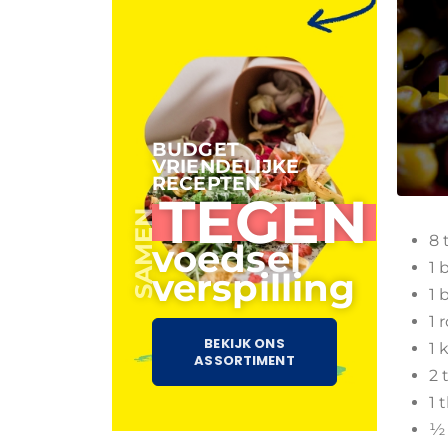
BUDGET
VRIENDELIJKE
RECEPTEN
TEGEN
SAMEN
8 
voedsel
1 
verspilling
1 
1 
BEKIJK ONS
1 
ASSORTIMENT
2 
1 
½ 