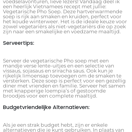
voedselavonturen, lieve lezers! Vandaag deel ik
een heerlijk Vietnamees recept met jullie:
Vegetarische Pho Soep. Deze hartverwarmende
soep is rijk aan smaken en kruiden, perfect voor
het koude winterweer. Het is de ideale keuze voor
zowel vegetariërs als niet-vegetariërs die op zoek
zijn naar een smakelijke en voedzame maaltijd.
Serveertips:
Serveer de vegetarische Pho soep met een
mandje verse lente-uitjes en een selectie van
vissaus, sojasaus en sriracha saus. Ook kun je
rijkelijk limoensap toevoegen om de smaken te
versterken. Deze soep is perfect voor een gezellig
diner met vrienden en familie. Serveer het samen
met knapperige loempia’s of gestoomde
broodjes voor een complete maaltijd.
Budgetvriendelijke Alternatieven:
Als je een strak budget hebt, zijn er enkele
alternatieven die je kunt gebruiken. In plaats van