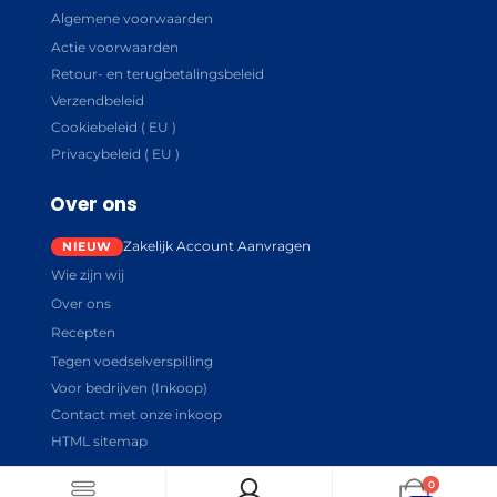
Algemene voorwaarden
Actie voorwaarden
Retour- en terugbetalingsbeleid
Verzendbeleid
Cookiebeleid ( EU )
Privacybeleid ( EU )
Over ons
Zakelijk Account Aanvragen
Wie zijn wij
Over ons
Recepten
Tegen voedselverspilling
Voor bedrijven (Inkoop)
Contact met onze inkoop
HTML sitemap
0