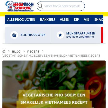
ALLE PRODUCTEN
BAKKERIJ
VLEES
KIP
VIS
SNACKS
MIJN SPAARPUNTEN
ALLE PRODUCTEN
loyaliteitsprogramma
BLOG
RECEPT
VEGETARISCHE PHO SOEP: EEN SMAKELIJK VIETNAMEES RECEPT