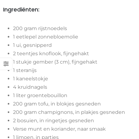
Ingrediënten:
200 gram rijstnoedels
1 eetlepel zonnebloemolie
1 ui, gesnipperd
2 teentjes knoflook, fijngehakt
1 stukje gember (3 cm), fijngehakt
1 steranijs
1 kaneelstokje
4 kruidnagels
1 liter groentebouillon
200 gram tofu, in blokjes gesneden
200 gram champignons, in plakjes gesneden
2 bosuien, in ringetjes gesneden
Verse munt en koriander, naar smaak
1 limoen, in partjes