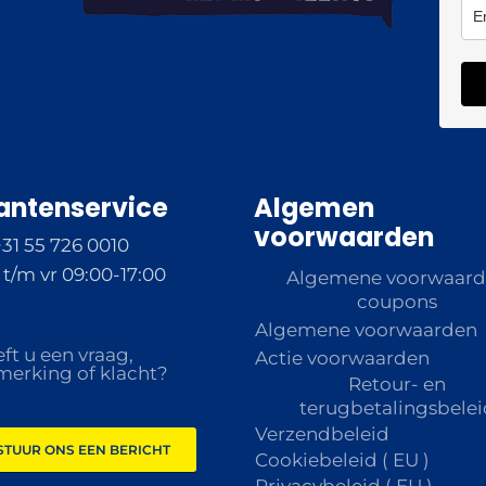
antenservice
Algemen
voorwaarden
+31 55 726 0010
t/m vr 09:00-17:00
Algemene voorwaar
coupons
Algemene voorwaarden
ft u een vraag,
Actie voorwaarden
erking of klacht?
Retour- en
terugbetalingsbelei
Verzendbeleid
STUUR ONS EEN BERICHT
Cookiebeleid ( EU )
Privacybeleid ( EU )