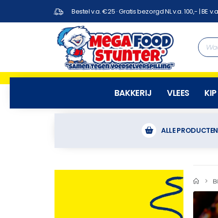
Bestel v.a. €25 · Gratis bezorgd NL v.a. 100,- | BE v.a
BAKKERIJ
VLEES
KIP
ALLE PRODUCTE
B