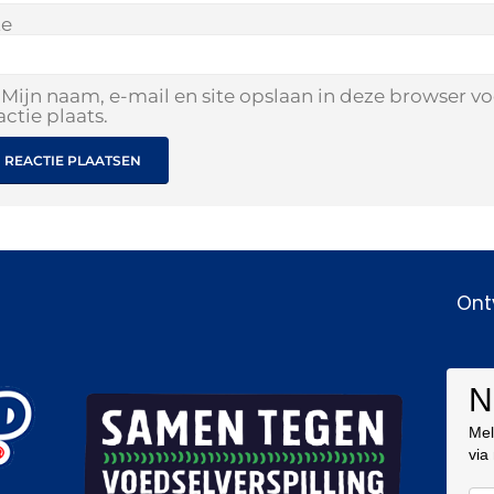
te
Mijn naam, e-mail en site opslaan in deze browser v
actie plaats.
Ont
N
Mel
via