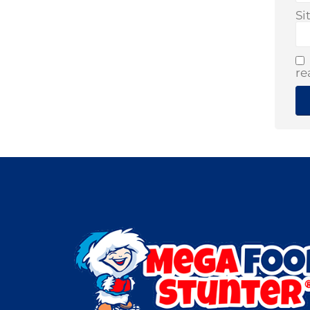
Si
re