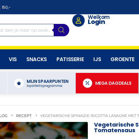
. 150,-
Welkom
Login
VIS
SNACKS
PATISSERIE
IJS
GROENTE
MIJN SPAARPUNTEN
N
MEGA DAGDEALS
loyaliteitsprogramma
LOG
RECEPT
VEGETARISCHE SPINAZIE-RICOTTA LASAGNE MET
Vegetarische S
Tomatensaus