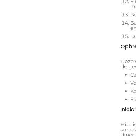
Ei
mo
Be
Ba
en
La
Opbre
Deze 
de ge
Ca
Ve
Ko
Ei
Inleid
Hier i
smaakv
diner