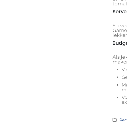
tomat
Serve
Serve
Garne
lekker
Budge
Als j
make
Ve
Ge
Ma
me
Vo
ex
Rec