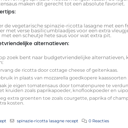
ensaus maken dit gerecht tot een absolute favoriet.
ertips:
er de vegetarische spinazie-ricotta lasagne met een 
er met verse basilicumblaadjes voor een extra vleugj
 met een scheutje hete saus voor wat extra pit.
tvriendelijke alternatieven:
e op zoek bent naar budgetvriendelijke alternatieven
n:
rvang de ricotta door cottage cheese of geitenkaas.
bruik in plaats van mozzarella goedkopere kaassoorten 
ak je eigen tomatensaus door tomatenpuree te verdu
t kruiden zoals paprikapoeder, knoflookpoeder en uipo
eg extra groenten toe zoals courgette, paprika of cham
tra kosten.
ept
spinazie-ricotta lasagne recept
0 Reacties