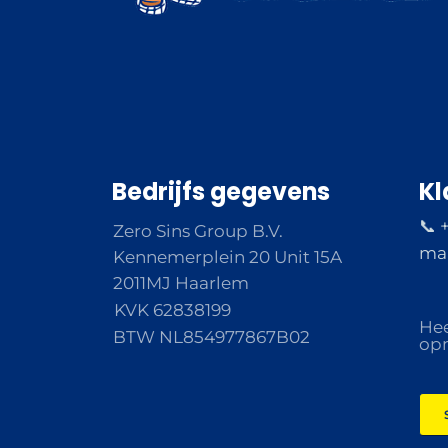
Bedrijfs gegevens
Kl
📞 
Zero Sins Group B.V.
ma 
Kennemerplein 20 Unit 15A
2011MJ Haarlem
KVK 62838199
Hee
BTW NL854977867B02
opm