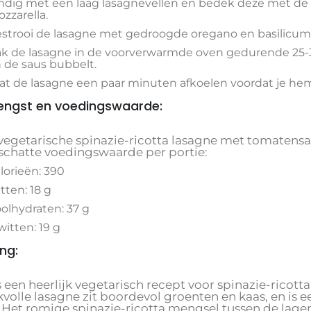
ndig met een laag lasagnevellen en bedek deze met de
zzarella.
strooi de lasagne met gedroogde oregano en basilicum
k de lasagne in de voorverwarmde oven gedurende 25-30
 de saus bubbelt.
at de lasagne een paar minuten afkoelen voordat je hem
ngst en voedingswaarde:
vegetarische spinazie-ricotta lasagne met tomatensaus
schatte voedingswaarde per portie:
lorieën: 390
tten: 18 g
olhydraten: 37 g
witten: 19 g
ing:
s een heerlijk vegetarisch recept voor spinazie-rico
olle lasagne zit boordevol groenten en kaas, en is ee
. Het romige spinazie-ricotta mengsel tussen de lage