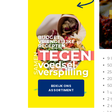
BUDGET
VRIENDELIJKE
RECEPTEN
TEGEN
SAMEN
9 
voedsel
50
verspilling
25
20
50
BEKIJK ONS
ASSORTIMENT
1 
2 
2 