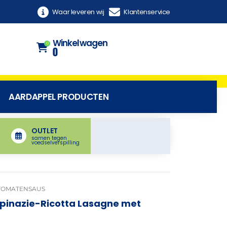
Waar leveren wij
Klantenservice
Winkelwagen
0
0
AARDAPPEL PRODUCTEN
OUTLET
samen tegen
voedselverspilling
 TOMATENSAUS
pinazie-Ricotta Lasagne met