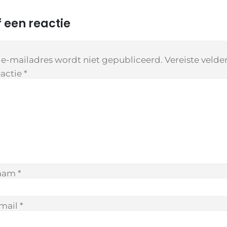
 een reactie
 e-mailadres wordt niet gepubliceerd.
Vereiste veld
actie
*
aam
*
mail
*