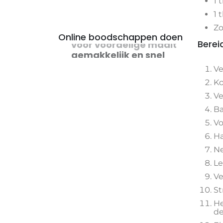
1 
1 
Zo
Online boodschappen doen
Berei
voor voordelige maaltijden
Ve
Ko
Ve
Ba
Vo
Ha
Ne
Le
Ve
St
He
de