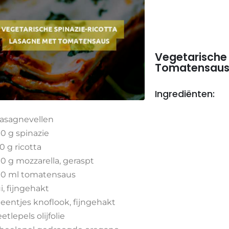
Vegetarische
Tomatensau
Ingrediënten:
lasagnevellen
0 g spinazie
0 g ricotta
0 g mozzarella, geraspt
0 ml tomatensaus
ui, fijngehakt
teentjes knoflook, fijngehakt
eetlepels olijfolie