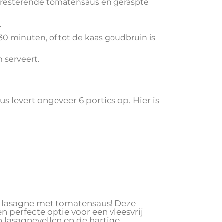
 resterende tomatensaus en geraspte
.
 minuten, of tot de kaas goudbruin is
 serveert.
 levert ongeveer 6 porties op. Hier is
tta lasagne met tomatensaus! Deze
n perfecte optie voor een vleesvrij
n lasagnevellen en de hartige