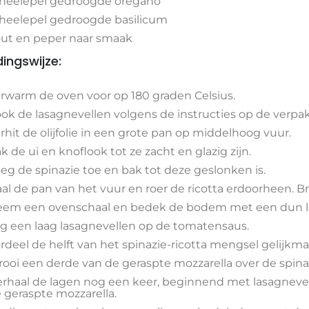
theelepel gedroogde oregano
theelepel gedroogde basilicum
ut en peper naar smaak
dingswijze:
rwarm de oven voor op 180 graden Celsius.
ok de lasagnevellen volgens de instructies op de verpa
rhit de olijfolie in een grote pan op middelhoog vuur.
k de ui en knoflook tot ze zacht en glazig zijn.
eg de spinazie toe en bak tot deze geslonken is.
al de pan van het vuur en roer de ricotta erdoorheen. 
em een ovenschaal en bedek de bodem met een dun l
g een laag lasagnevellen op de tomatensaus.
rdeel de helft van het spinazie-ricotta mengsel gelijkma
rooi een derde van de geraspte mozzarella over de spinaz
rhaal de lagen nog een keer, beginnend met lasagnevell
 geraspte mozzarella.