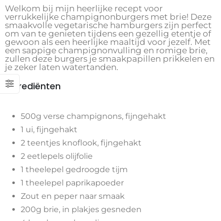
Welkom bij mijn heerlijke recept voor
verrukkelijke champignonburgers met brie! Deze
smaakvolle vegetarische hamburgers zijn perfect
om van te genieten tijdens een gezellig etentje of
gewoon als een heerlijke maaltijd voor jezelf. Met
een sappige champignonvulling en romige brie,
zullen deze burgers je smaakpapillen prikkelen en
je zeker laten watertanden.
Ingrediënten
500g verse champignons, fijngehakt
1 ui, fijngehakt
2 teentjes knoflook, fijngehakt
2 eetlepels olijfolie
1 theelepel gedroogde tijm
1 theelepel paprikapoeder
Zout en peper naar smaak
200g brie, in plakjes gesneden