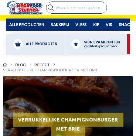
ALLE PRODUCTEN
BAKKERIJ
VLEES
KIP
VIS
SNACKS
MIJN SPAARPUNTEN
ALLE PRODUCTEN
loyaliteitsprogramma
BLOG
RECEPT
VERRUKKELIJKE CHAMPIGNONBURGER MET BRIE