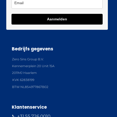
Aanmelden
Bedrijfs gegevens
Zero Sins Group B.V.
Kennemerplein 20 Unit 15A
2011MJ Haarlem
KVK 62838199
BTW NL854977867B02
Klantenservice
📞 +31 55 726 0010