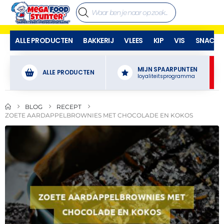
ALLE PRODUCTEN
BAKKERIJ
VLEES
KIP
VIS
SNACKS
MIJN SPAARPUNTEN
ALLE PRODUCTEN
loyaliteitsprogramma
BLOG
RECEPT
ZOETE AARDAPPELBROWNIES MET CHOCOLADE EN KOKOS