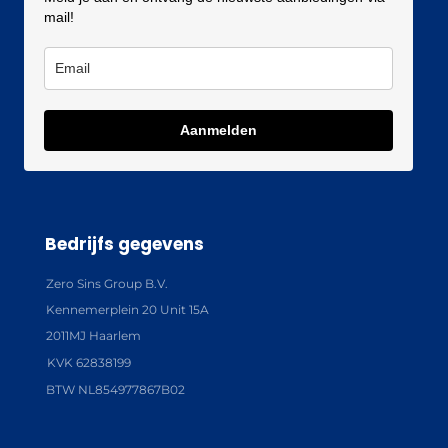
mail!
Aanmelden
Bedrijfs gegevens
Zero Sins Group B.V.
Kennemerplein 20 Unit 15A
2011MJ Haarlem
KVK 62838199
BTW NL854977867B02