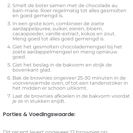
Smelt de boter samen met de chocolade au
bain-marie. Roer regelmatig tot alles gesmolten
en goed gemengd is.
In een grote kom, combineer de zoete
aardappelpuree, suiker, eieren, bloem,
cacaopoeder, vanille-extract, kokos en zout.
Meng goed tot alles goed gemengd is.
Giet het gesmolten chocolademengsel bij het
zoete aardappelmengsel en meng opnieuw
goed.
Giet het beslag in de bakvorm en strijk de
bovenkant glad.
Bak de brownies ongeveer 25-30 minuten in de
voorverwarmde oven, of tot een tandenstoker in
het midden er schoon uitkomt.
Laat de brownies afkoelen in de bakvorm voordat
je ze in stukken snijdt.
Porties & Voedingswaarde:
Dit recept levert ongeveer 12 brownies op.