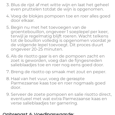
Blus de rijst af met witte wijn en laat het geheel
even pruttelen totdat de wijn is opgenomen.
Voeg de blokjes pompoen toe en roer alles goed
door elkaar.
Begin nu met het toevoegen van de
groentebouillon, ongeveer 1 soeplepel per keer,
terwijl je regelmatig blijft roeren. Wacht telkens
tot de bouillon volledig is opgenomen voordat je
de volgende lepel toevoegt. Dit proces duurt
ongeveer 20-25 minuten.
Als de risotto gaar is en de pompoen zacht en
zoet is geworden, voeg dan de fijngesneden
salieblaadjes toe en roer nog eens goed door.
Breng de risotto op smaak met zout en peper.
Haal van het vuur, voeg de geraspte
Parmezaanse kaas toe en roer nogmaals goed
door.
Serveer de zoete pompoen en salie risotto direct,
eventueel met wat extra Parmezaanse kaas en
verse salieblaadjes ter garnering.
Opbrengst & Voedingswaarde: