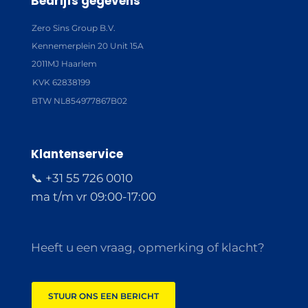
Bedrijfs gegevens
Zero Sins Group B.V.
Kennemerplein 20 Unit 15A
2011MJ Haarlem
KVK 62838199
BTW NL854977867B02
Klantenservice
📞 +31 55 726 0010
ma t/m vr 09:00-17:00
Heeft u een vraag, opmerking of klacht?
STUUR ONS EEN BERICHT