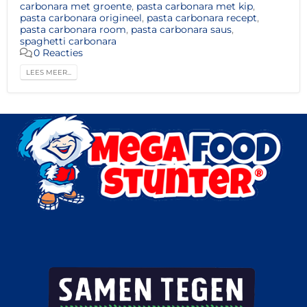
carbonara met groente
,
pasta carbonara met kip
,
pasta carbonara origineel
,
pasta carbonara recept
,
pasta carbonara room
,
pasta carbonara saus
,
spaghetti carbonara
0 Reacties
LEES MEER...