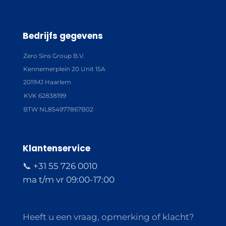
Bedrijfs gegevens
Zero Sins Group B.V.
Kennemerplein 20 Unit 15A
2011MJ Haarlem
KVK 62838199
BTW NL854977867B02
Klantenservice
📞 +31 55 726 0010
ma t/m vr 09:00-17:00
Heeft u een vraag, opmerking of klacht?