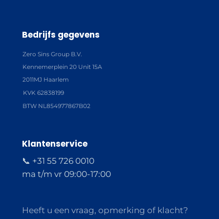
Bedrijfs gegevens
Zero Sins Group B.V.
Kennemerplein 20 Unit 15A
2011MJ Haarlem
KVK 62838199
BTW NL854977867B02
Klantenservice
📞 +31 55 726 0010
ma t/m vr 09:00-17:00
Heeft u een vraag, opmerking of klacht?