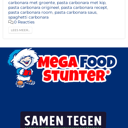
carbonara met groente
,
pasta carbonara met kip
,
pasta carbonara origineel
,
pasta carbonara recept
,
pasta carbonara room
,
pasta carbonara saus
,
spaghetti carbonara
0 Reacties
LEES MEER...