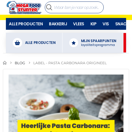
ALLE PRODUCTEN
BAKKERIJ
VLEES
KIP
VIS
SNACKS
MIJN SPAARPUNTEN
ALLE PRODUCTEN
loyaliteitsprogramma
BLOG
LABEL -
PASTA CARBONARA ORIGINEEL