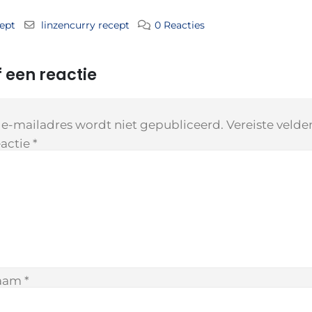
ept
linzencurry recept
0 Reacties
 een reactie
 e-mailadres wordt niet gepubliceerd.
Vereiste veld
actie
*
aam
*