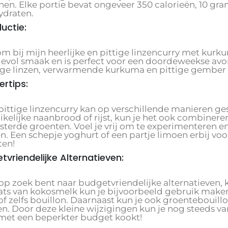
nen. Elke portie bevat ongeveer 350 calorieën, 10 gra
ydraten.
ductie:
m bij mijn heerlijke en pittige linzencurry met kurk
evol smaak en is perfect voor een doordeweekse avo
ige linzen, verwarmende kurkuma en pittige gember z
ertips:
pittige linzencurry kan op verschillende manieren g
kelijke naanbrood of rijst, kun je het ook combinere
terde groenten. Voel je vrij om te experimenteren en
. Een schepje yoghurt of een partje limoen erbij voor
ten!
tvriendelijke Alternatieven:
 op zoek bent naar budgetvriendelijke alternatieven,
aats van kokosmelk kun je bijvoorbeeld gebruik ma
f zelfs bouillon. Daarnaast kun je ook groentebouill
n. Door deze kleine wijzigingen kun je nog steeds va
e met een beperkter budget kookt!