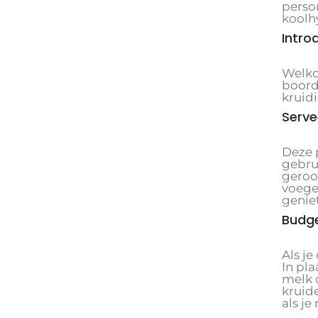
perso
koolh
Intro
Welko
boord
kruid
Serve
Deze 
gebrui
geroos
voegen
genie
Budge
Als je
In pl
melk o
kruide
als j