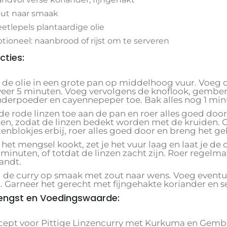
ut naar smaak
eetlepels plantaardige olie
tioneel: naanbrood of rijst om te serveren
cties:
t de olie in een grote pan op middelhoog vuur. Voeg 
eer 5 minuten. Voeg vervolgens de knoflook, gembe
nderpoeder en cayennepeper toe. Bak alles nog 1 m
de rode linzen toe aan de pan en roer alles goed doo
en, zodat de linzen bedekt worden met de kruiden. 
enblokjes erbij, roer alles goed door en breng het ge
het mengsel kookt, zet je het vuur laag en laat je de
 minuten, of totdat de linzen zacht zijn. Roer regel
andt.
 de curry op smaak met zout naar wens. Voeg eventuee
. Garneer het gerecht met fijngehakte koriander en se
engst en Voedingswaarde:
ecept voor Pittige Linzencurry met Kurkuma en Gembe