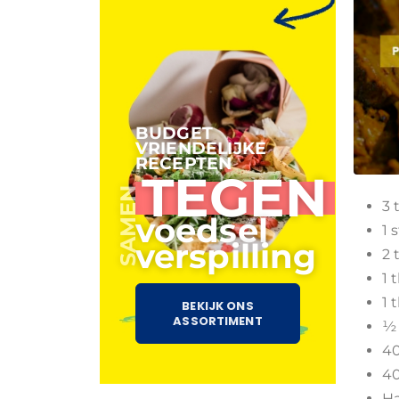
BUDGET
VRIENDELIJKE
RECEPTEN
TEGEN
SAMEN
3 
voedsel
1 
verspilling
2 
1 
1 
BEKIJK ONS
ASSORTIMENT
½ 
40
40
Ha