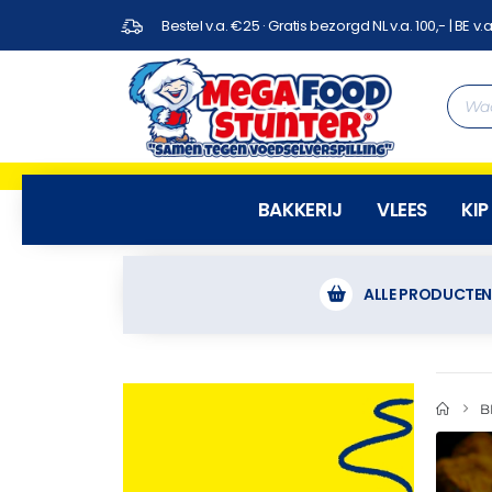
Bestel v.a. €25 · Gratis bezorgd NL v.a. 100,- | BE v.a
BAKKERIJ
VLEES
KIP
ALLE PRODUCTE
B