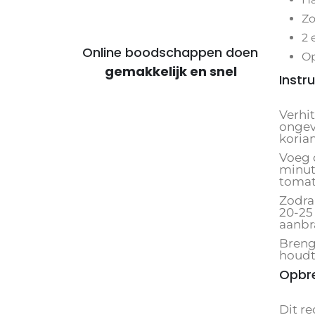
Zo
2 
Online boodschappen doen
Op
voor voordelige maaltijden
Instru
Verhi
ongev
koria
Voeg 
minut
tomat
Zodra 
20-25
aanbr
Breng
houdt
Opbr
Dit r