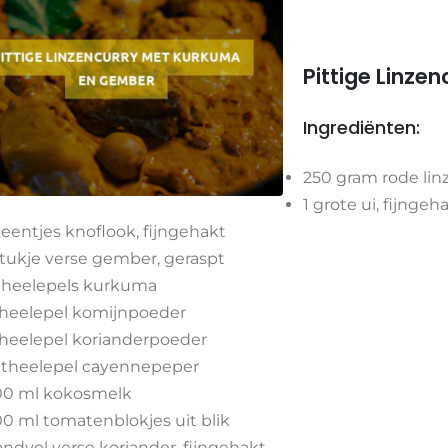
Pittige Linz
Ingrediënten:
250 gram rode lin
1 grote ui, fijngeh
teentjes knoflook, fijngehakt
stukje verse gember, geraspt
theelepels kurkuma
theelepel komijnpoeder
theelepel korianderpoeder
theelepel cayennepeper
0 ml kokosmelk
0 ml tomatenblokjes uit blik
ndvol verse koriander, fijngehakt