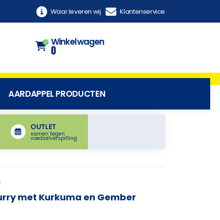
Waar leveren wij
Klantenservice
Winkelwagen
0
0
AARDAPPEL PRODUCTEN
OUTLET
samen tegen
voedselverspilling
R
curry met Kurkuma en Gember