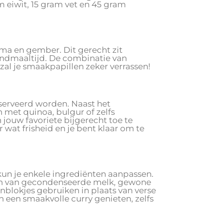
m eiwit, 15 gram vet en 45 gram
uma en gember. Dit gerecht zit
ndmaaltijd. De combinatie van
al je smaakpapillen zeker verrassen!
eserveerd worden. Naast het
n met quinoa, bulgur of zelfs
 jouw favoriete bijgerecht toe te
 wat frisheid en je bent klaar om te
 kun je enkele ingrediënten aanpassen.
ken van gecondenseerde melk, gewone
onblokjes gebruiken in plaats van verse
n een smaakvolle curry genieten, zelfs