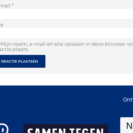
mail
*
te
Mijn naam, e-mail en site opslaan in deze browser v
actie plaats.
Ont
N