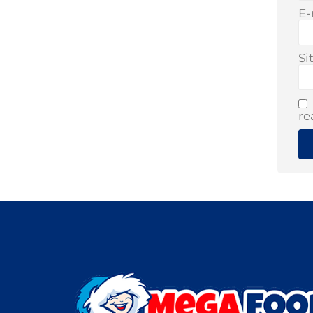
E-
Si
re