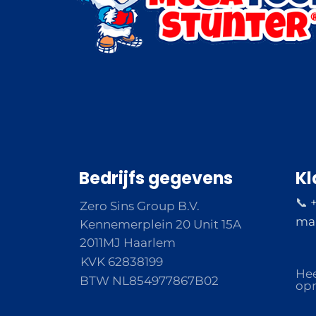
Bedrijfs gegevens
Kl
📞 
Zero Sins Group B.V.
ma 
Kennemerplein 20 Unit 15A
2011MJ Haarlem
KVK 62838199
Hee
BTW NL854977867B02
opm