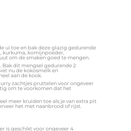
de ui toe en bak deze glazig gedurende
r, kurkuma, komijnpoeder,
inuut om de smaken goed te mengen.
r. Bak dit mengsel gedurende 2
Giet nu de kokosmelk en
heel aan de kook.
 curry zachtjes pruttelen voor ongeveer
matig om te voorkomen dat het
l meer kruiden toe als je van extra pit
rveer het met naanbrood of rijst.
r is geschikt voor ongeveer 4