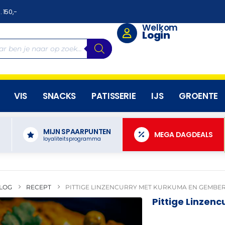
. 150,-
Welkom
Login
VIS
SNACKS
PATISSERIE
IJS
GROENTE
MIJN SPAARPUNTEN
N
MEGA DAGDEALS
loyaliteitsprogramma
LOG
RECEPT
PITTIGE LINZENCURRY MET KURKUMA EN GEMBE
Pittige Linzen