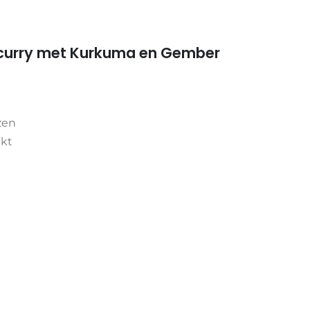
encurry met Kurkuma en Gember
zen
akt