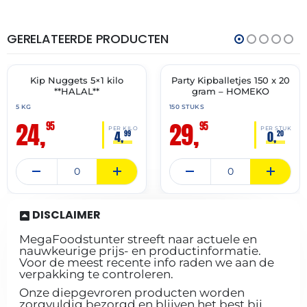
GERELATEERDE PRODUCTEN
THT:
THT:
16-
31-
12-
07-
2027
2027
Kip Nuggets 5×1 kilo
Party Kipballetjes 150 x 20
✓ VAST ASSORTIMENT
✓ VAST ASSORTIMENT
**HALAL**
gram – HOMEKO
5 KG
150 STUKS
24,
29,
95
95
PER KILO
PER STUK
4,
0,
99
20
DISCLAIMER
MegaFoodstunter streeft naar actuele en
nauwkeurige prijs- en productinformatie.
Voor de meest recente info raden we aan de
verpakking te controleren.
Onze diepgevroren producten worden
zorgvuldig bezorgd en blijven het best bij