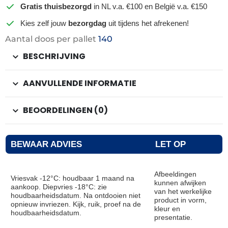
Gratis thuisbezorgd
in NL v.a. €100 en België v.a. €150
Kies zelf jouw
bezorgdag
uit tijdens het afrekenen!
Aantal doos per pallet
140
BESCHRIJVING
AANVULLENDE INFORMATIE
BEOORDELINGEN (0)
BEWAAR ADVIES
LET OP
Afbeeldingen
Vriesvak -12°C: houdbaar 1 maand na
kunnen afwijken
aankoop. Diepvries -18°C: zie
van het werkelijke
houdbaarheidsdatum. Na ontdooien niet
product in vorm,
opnieuw invriezen. Kijk, ruik, proef na de
kleur en
houdbaarheidsdatum.
presentatie.