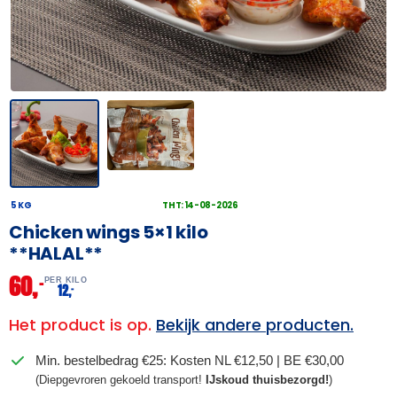
5 KG
THT: 14-08-2026
Chicken wings 5×1 kilo
**HALAL**
60,
–
PER KILO
12,
–
Het product is op.
Bekijk andere producten.
Min. bestelbedrag €25: Kosten NL €12,50 | BE €30,00
(Diepgevroren gekoeld transport!
IJskoud thuisbezorgd!
)