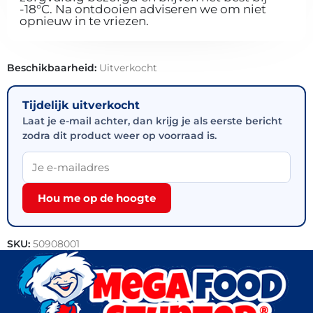
-18°C. Na ontdooien adviseren we om niet
opnieuw in te vriezen.
Beschikbaarheid:
Uitverkocht
Tijdelijk uitverkocht
Laat je e-mail achter, dan krijg je als eerste bericht
zodra dit product weer op voorraad is.
Hou me op de hoogte
SKU:
50908001
Categorieën:
Kip
,
Halal
,
Horeca groothandel
,
Snacks