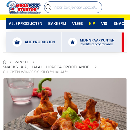
ALLE PRODUCTEN
BAKKERIJ
VLEES
KIP
VIS
SNACKS
MIJN SPAARPUNTEN
ALLE PRODUCTEN
loyaliteitsprogramma
WINKEL
SNACKS
,
KIP
,
HALAL
,
HORECA GROOTHANDEL
CHICKEN WINGS 5×1 KILO **HALAL**