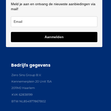
Meld je aan en ontvang de nieuwste aanbiedingen via
mail!
Aanmelden
Bedrijfs gegevens
Zero Sins Group B.V.
Kennemerplein 20 Unit 15A
2011MJ Haarlem
KVK 62838199
BTW NL854977867B02