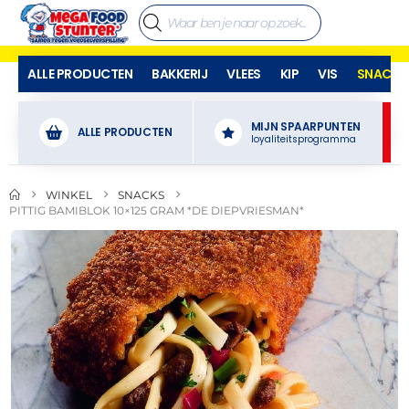
ALLE PRODUCTEN
BAKKERIJ
VLEES
KIP
VIS
SNACKS
MIJN SPAARPUNTEN
ALLE PRODUCTEN
loyaliteitsprogramma
WINKEL
SNACKS
PITTIG BAMIBLOK 10×125 GRAM *DE DIEPVRIESMAN*