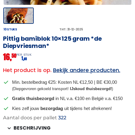
10 STUKS
THT: 31-12-2025
Pittig bamiblok 10×125 gram *de
Diepvriesman*
16,
50
PER STUK
1,
65
Het product is op.
Bekijk andere producten.
Min. bestelbedrag €25: Kosten NL €12,50 | BE €30,00
(Diepgevroren gekoeld transport!
IJskoud thuisbezorgd!
)
Gratis thuisbezorgd
in NL v.a. €100 en België v.a. €150
Kies zelf jouw
bezorgdag
uit tijdens het afrekenen!
Aantal doos per pallet
322
BESCHRIJVING