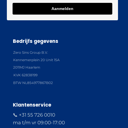
Aanmelden
Bedrijfs gegevens
Zero Sins Group B.V.
Kennemerplein 20 Unit 15A
2011MJ Haarlem
KVK 62838199
BTW NL854977867B02
Klantenservice
📞 +31 55 726 0010
ma t/m vr 09:00-17:00