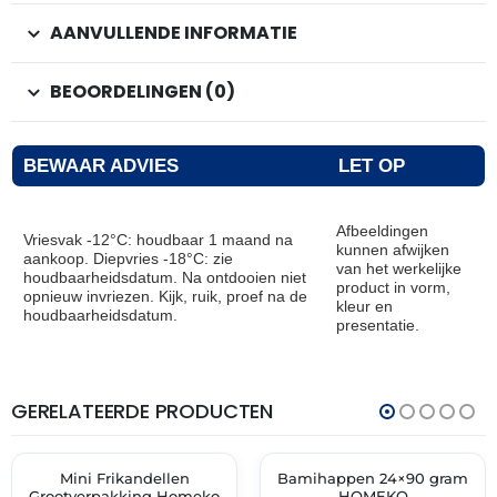
AANVULLENDE INFORMATIE
BEOORDELINGEN (0)
BEWAAR ADVIES
LET OP
Afbeeldingen
Vriesvak -12°C: houdbaar 1 maand na
kunnen afwijken
aankoop. Diepvries -18°C: zie
van het werkelijke
houdbaarheidsdatum. Na ontdooien niet
product in vorm,
opnieuw invriezen. Kijk, ruik, proef na de
kleur en
houdbaarheidsdatum.
presentatie.
GERELATEERDE PRODUCTEN
THT:
THT:
30-
22-
06-
10-
2027
2026
Mini Frikandellen
Bamihappen 24×90 gram
✓ VAST ASSORTIMENT
✓ VAST ASSORTIMENT
Grootverpakking Homeko
HOMEKO