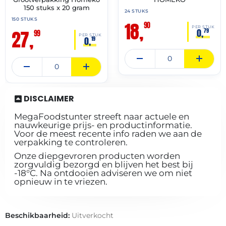
150 stuks x 20 gram
24 STUKS
150 STUKS
18,
90
PER STUK
27,
0,
79
99
PER STUK
0,
19
DISCLAIMER
MegaFoodstunter streeft naar actuele en
nauwkeurige prijs- en productinformatie.
Voor de meest recente info raden we aan de
verpakking te controleren.
Onze diepgevroren producten worden
zorgvuldig bezorgd en blijven het best bij
-18°C. Na ontdooien adviseren we om niet
opnieuw in te vriezen.
Beschikbaarheid:
Uitverkocht