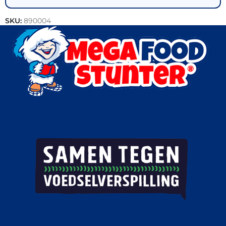
SKU:
890004
Categorieën:
Vegetarisch
,
Horeca groothandel