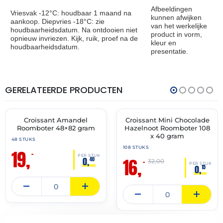
Afbeeldingen
Vriesvak -12°C: houdbaar 1 maand na
kunnen afwijken
aankoop. Diepvries -18°C: zie
van het werkelijke
houdbaarheidsdatum. Na ontdooien niet
product in vorm,
opnieuw invriezen. Kijk, ruik, proef na de
kleur en
houdbaarheidsdatum.
presentatie.
GERELATEERDE PRODUCTEN
THT:
THT:
30-
31-
04-
05-
2027
2027
Croissant Amandel
Croissant Mini Chocolade
🔥 OP=OP
🔥 OP=OP
Roomboter 48×82 gram
Hazelnoot Roomboter 108
x 40 gram
48 STUKS
108 STUKS
19,
–
PER STUK
16,
0,
40
–
32,00
PER STUK
0,
15