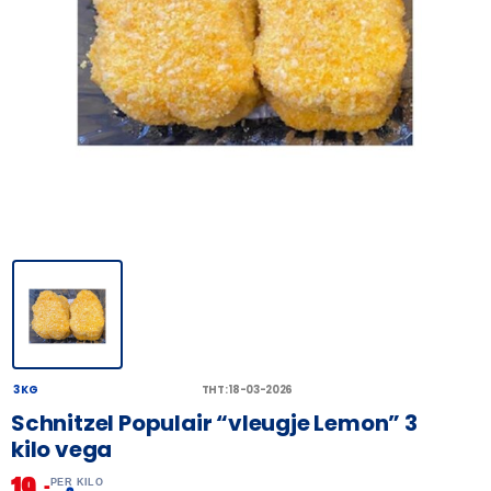
3 KG
THT: 18-03-2026
Schnitzel Populair “vleugje Lemon” 3
kilo vega
19,
–
PER KILO