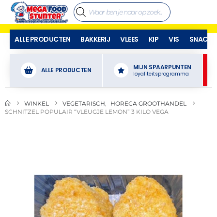
ALLE PRODUCTEN
BAKKERIJ
VLEES
KIP
VIS
SNACKS
MIJN SPAARPUNTEN
ALLE PRODUCTEN
loyaliteitsprogramma
WINKEL
VEGETARISCH
,
HORECA GROOTHANDEL
SCHNITZEL POPULAIR “VLEUGJE LEMON” 3 KILO VEGA