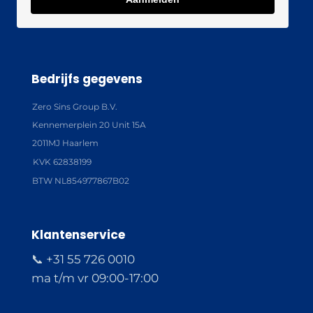
Bedrijfs gegevens
Zero Sins Group B.V.
Kennemerplein 20 Unit 15A
2011MJ Haarlem
KVK 62838199
BTW NL854977867B02
Klantenservice
📞 +31 55 726 0010
ma t/m vr 09:00-17:00