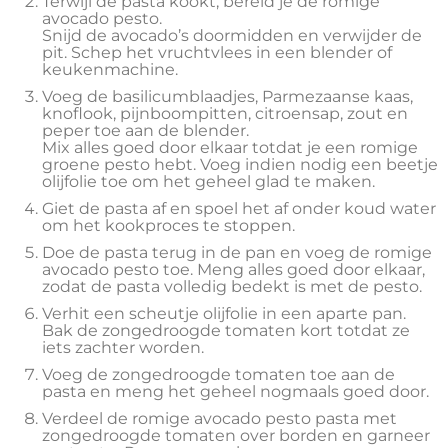
Terwijl de pasta kookt, bereid je de romige
avocado pesto.
Snijd de avocado’s doormidden en verwijder de
pit. Schep het vruchtvlees in een blender of
keukenmachine.
Voeg de basilicumblaadjes, Parmezaanse kaas,
knoflook, pijnboompitten, citroensap, zout en
peper toe aan de blender.
Mix alles goed door elkaar totdat je een romige
groene pesto hebt. Voeg indien nodig een beetje
olijfolie toe om het geheel glad te maken.
Giet de pasta af en spoel het af onder koud water
om het kookproces te stoppen.
Doe de pasta terug in de pan en voeg de romige
avocado pesto toe. Meng alles goed door elkaar,
zodat de pasta volledig bedekt is met de pesto.
Verhit een scheutje olijfolie in een aparte pan.
Bak de zongedroogde tomaten kort totdat ze
iets zachter worden.
Voeg de zongedroogde tomaten toe aan de
pasta en meng het geheel nogmaals goed door.
Verdeel de romige avocado pesto pasta met
zongedroogde tomaten over borden en garneer