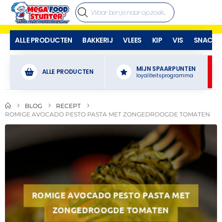
ALLE PRODUCTEN
BAKKERIJ
VLEES
KIP
VIS
SNACKS
MIJN SPAARPUNTEN
ALLE PRODUCTEN
loyaliteitsprogramma
BLOG
RECEPT
ROMIGE AVOCADO PESTO PASTA MET ZONGEDROOGDE TOMATEN