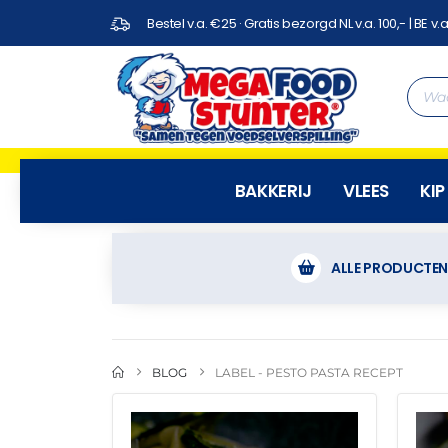
Bestel v.a. €25 · Gratis bezorgd NL v.a. 100,- | BE v.a
BAKKERIJ
VLEES
KIP
ALLE PRODUCTE
BLOG
LABEL -
PESTO PASTA RECEPT