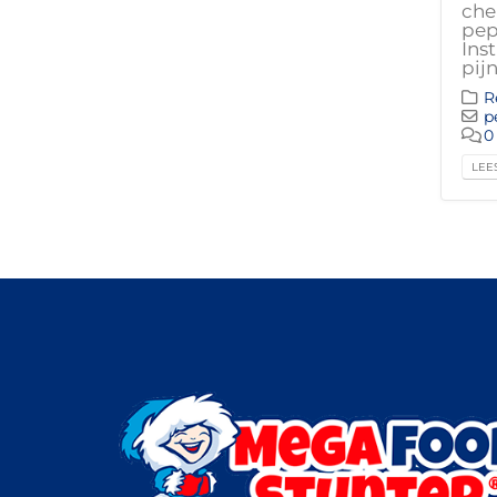
che
pep
Ins
pij
R
p
0
LEES