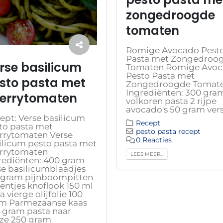
zongedroogde
tomaten
Romige Avocado Pest
Pasta met Zongedroo
rse basilicum
Tomaten Romige Avo
Pesto Pasta met
sto pasta met
Zongedroogde Tomat
Ingrediënten: 300 gra
errytomaten
volkoren pasta 2 rijpe
avocado's 50 gram verse
ept: Verse basilicum
Recept
to pasta met
pesto pasta recept
rrytomaten Verse
0 Reacties
ilicum pesto pasta met
rrytomaten
LEES MEER...
rediënten: 400 gram
se basilicumblaadjes
 gram pijnboompitten
eentjes knoflook 150 ml
a vierge olijfolie 100
m Parmezaanse kaas
 gram pasta naar
ze 250 gram