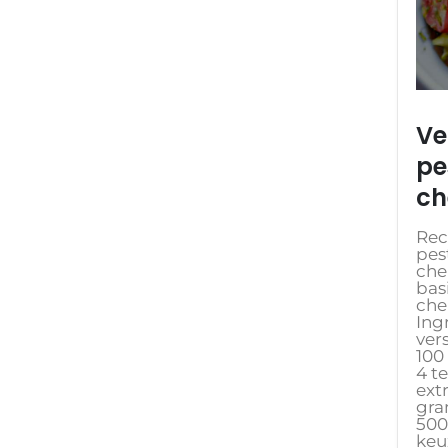
Ve
pe
ch
Rec
pes
che
bas
che
Ing
ver
100
4 t
extr
gra
500
keu