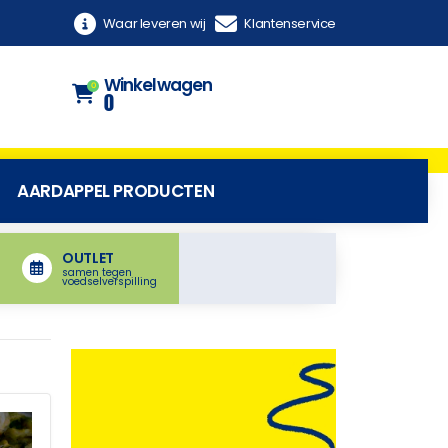
Waar leveren wij
Klantenservice
Winkelwagen
0
0
AARDAPPEL PRODUCTEN
OUTLET
samen tegen
voedselverspilling