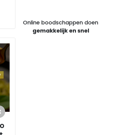
Online boodschappen doen
voor voordelige maaltijden
o
t