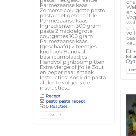
cha
Parmezaanse kaas
Wel
Zomerse courgette pesto
en 
pasta met geschaafde
Veg
Parmezaanse kaas
wal
Ingrediënten: 300 gram
cha
pasta 2 middelgrote
vol
courgettes 100 gram
pas
Parmezaanse kaas
keuz
(geschaafd) 2 teentjes
knoflook Handvol
R
basilicumblaadjes
p
Handvol pijnboompitten
0
Extra vierge olijfolie Zout
LEES
en peper naar smaak
Instructies: Kook de pasta
al dente volgens de
instructies...
Recept
pesto pasta recept
0 Reacties
LEES MEER...