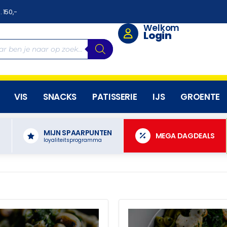
. 150,-
Welkom
Login
VIS
SNACKS
PATISSERIE
IJS
GROENTE
MIJN SPAARPUNTEN
N
MEGA DAGDEALS
loyaliteitsprogramma