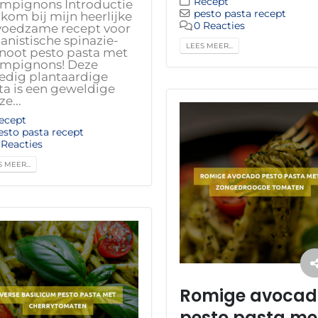
Recept
mpignons Introductie
pesto pasta recept
kom bij mijn heerlijke
0 Reacties
voedzame recept voor
anistische spinazie-
LEES MEER...
noot pesto pasta met
mpignons! Deze
ledig plantaardige
ta is een geweldige
e...
ecept
esto pasta recept
 Reacties
 MEER...
Romige avocad
pesto pasta me