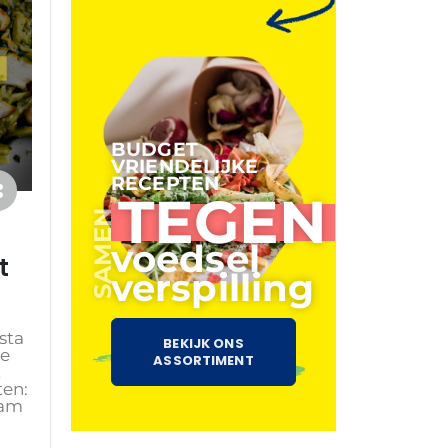
BUDGET
VRIENDELIJKE
RECEPTEN
TEGEN
SAMEN
voedsel
t
verspilling
sta
BEKIJK ONS
ge
ASSORTIMENT
t
ten:
ram