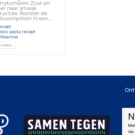
rrytomaten Zout en
er naar smaak
tructies: Rooster de
nboompitten in een...
ecept
esto pasta recept
 Reacties
 MEER...
Ont
N
Mel
via