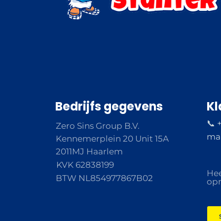
Bedrijfs gegevens
Kl
📞 
Zero Sins Group B.V.
ma 
Kennemerplein 20 Unit 15A
2011MJ Haarlem
KVK 62838199
Hee
BTW NL854977867B02
opm