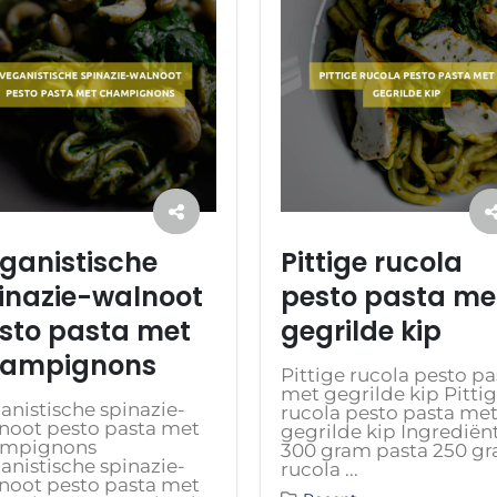
ganistische
Pittige rucola
inazie-walnoot
pesto pasta me
sto pasta met
gegrilde kip
ampignons
Pittige rucola pesto pa
met gegrilde kip Pitti
anistische spinazie-
rucola pesto pasta me
noot pesto pasta met
gegrilde kip Ingrediën
ampignons
300 gram pasta 250 g
anistische spinazie-
rucola ...
noot pesto pasta met