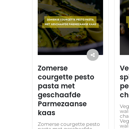
Zomerse
Ve
courgette pesto
sp
pasta met
pe
geschaafde
ch
Parmezaanse
Veg
kaas
wal
ch
Veg
Zomerse courgette pesto
wal
pasta met geschaafde