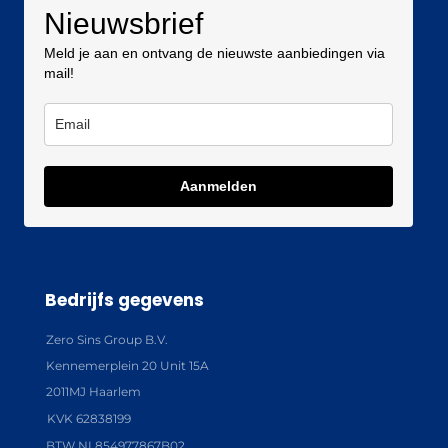
Nieuwsbrief
Meld je aan en ontvang de nieuwste aanbiedingen via
mail!
Aanmelden
Bedrijfs gegevens
Zero Sins Group B.V.
Kennemerplein 20 Unit 15A
2011MJ Haarlem
KVK 62838199
BTW NL854977867B02