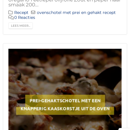
smaak 200...
Recept
ovenschotel met prei en gehakt recept
0 Reacties
LEES MEER...