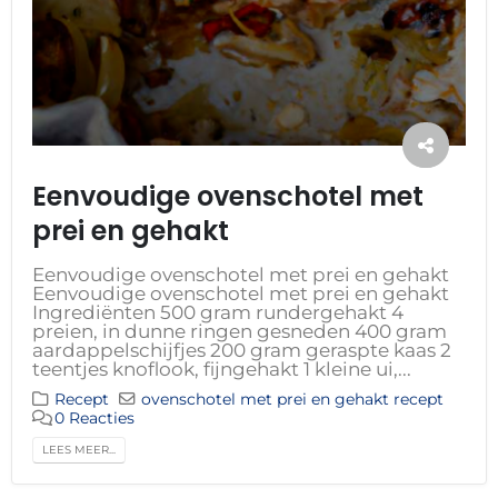
Eenvoudige ovenschotel met
prei en gehakt
Eenvoudige ovenschotel met prei en gehakt
Eenvoudige ovenschotel met prei en gehakt
Ingrediënten 500 gram rundergehakt 4
preien, in dunne ringen gesneden 400 gram
aardappelschijfjes 200 gram geraspte kaas 2
teentjes knoflook, fijngehakt 1 kleine ui,...
Recept
ovenschotel met prei en gehakt recept
0 Reacties
LEES MEER...