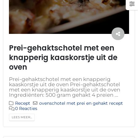
Prei-gehaktschotel met een
knapperig kaaskorstje uit de
oven
Prei-gehaktschotel met een knapperig
kaaskorstje uit de oven Prei-gehaktschotel
met een knapperig kaaskorstje uit de oven
Ingrediënten: 500 gram gehakt 4 preien ...
Recept
ovenschotel met prei en gehakt recept
0 Reacties
LEES MEER...