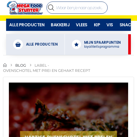
ALLE PRODUCTEN
BAKKERIJ
VLEES
KIP
VIS
SNACKS
MIJN SPAARPUNTEN
ALLE PRODUCTEN
loyaliteitsprogramma
BLOG
LABEL -
OVENSCHOTEL MET PREI EN GEHAKT RECEPT