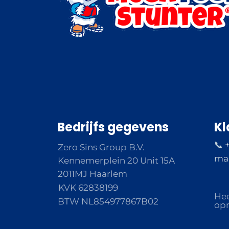
Bedrijfs gegevens
Kl
📞 
Zero Sins Group B.V.
ma 
Kennemerplein 20 Unit 15A
2011MJ Haarlem
KVK 62838199
Hee
BTW NL854977867B02
opm