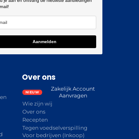
d je aan en ontvang de nieuwste aanbiedingen
 mail!
Aanmelden
Over ons
Zakelijk Account
Aanvragen
den
Wie zijn wij
Over ons
Recepten
Tegen voedselverspilling
d
Voor bedrijven (Inkoop)