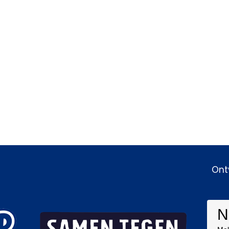
Ont
N