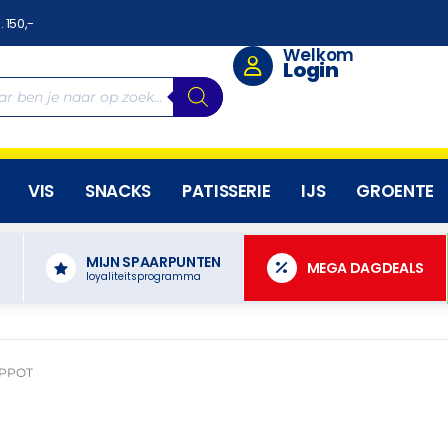
. 150,-
Welkom
Login
VIS
SNACKS
PATISSERIE
IJS
GROENTE
MIJN SPAARPUNTEN
N
MEGA DAGDEALS
loyaliteitsprogramma
PPOT