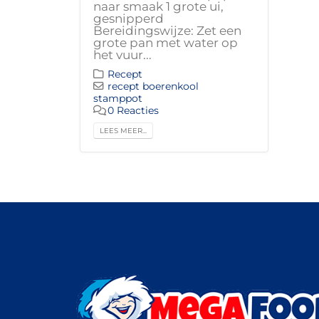
naar smaak 1 grote ui,
gesnipperd
Bereidingswijze: Zet een
grote pan met water op
het vuur...
Recept
recept boerenkool
stamppot
0 Reacties
LEES MEER...