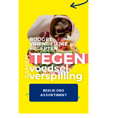
BUDGET
VRIENDELIJKE
RECEPTEN
TEGEN
SAMEN
voedsel
verspilling
BEKIJK ONS
ASSORTIMENT