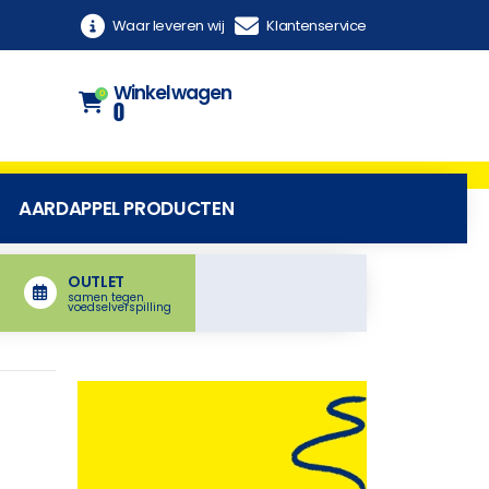
Waar leveren wij
Klantenservice
Winkelwagen
0
0
AARDAPPEL PRODUCTEN
OUTLET
samen tegen
voedselverspilling