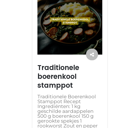
Traditionele
boerenkool
stamppot
Traditionele Boerenkool
Stamppot Recept
Ingrediënten: 1 kg
geschilde aardappelen
500 g boerenkool 150 g
gerookte spekjes 1
rookworst Zout en peper