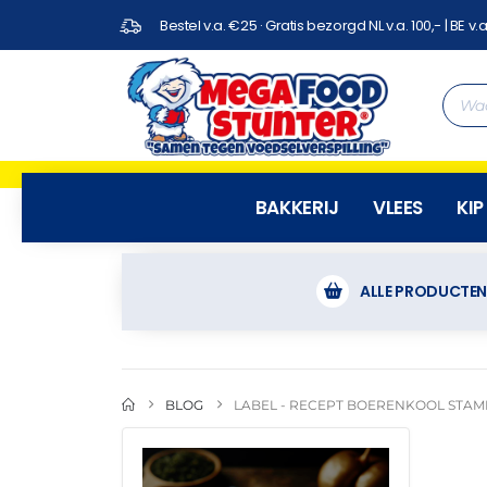
Bestel v.a. €25 · Gratis bezorgd NL v.a. 100,- | BE v.a
BAKKERIJ
VLEES
KIP
ALLE PRODUCTE
BLOG
LABEL -
RECEPT BOERENKOOL STAM