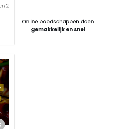
m
en 2
Online boodschappen doen
voor voordelige maaltijden