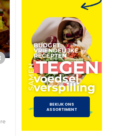
BUDGET
VRIENDELIJKE
RECEPTEN
TEGEN
SAMEN
voedsel
verspilling
BEKIJK ONS
ASSORTIMENT
ure