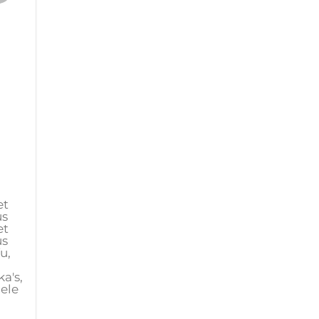
)
et
us
et
us
u,
a's,
gele