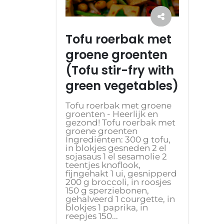
Tofu roerbak met
groene groenten
(Tofu stir-fry with
green vegetables)
Tofu roerbak met groene
groenten - Heerlijk en
gezond! Tofu roerbak met
groene groenten
Ingrediënten: 300 g tofu,
in blokjes gesneden 2 el
sojasaus 1 el sesamolie 2
teentjes knoflook,
fijngehakt 1 ui, gesnipperd
200 g broccoli, in roosjes
150 g sperziebonen,
gehalveerd 1 courgette, in
blokjes 1 paprika, in
reepjes 150...