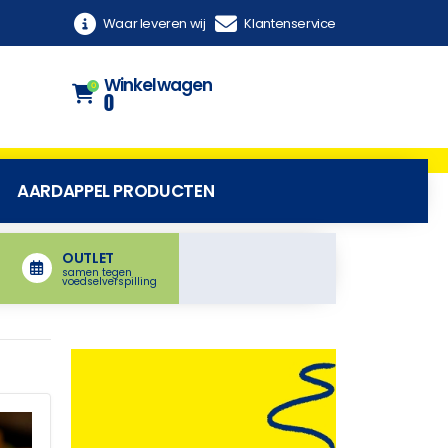
Waar leveren wij
Klantenservice
Winkelwagen
0
0
AARDAPPEL PRODUCTEN
OUTLET
samen tegen
voedselverspilling