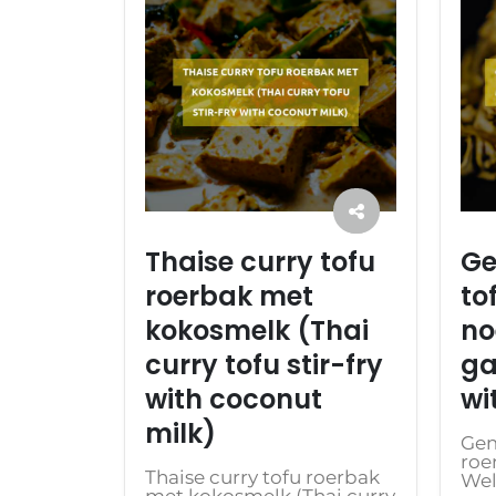
Thaise curry tofu
Ge
roerbak met
to
kokosmelk (Thai
no
curry tofu stir-fry
ga
with coconut
wi
milk)
Gem
roe
Thaise curry tofu roerbak
Wel
met kokosmelk (Thai curry