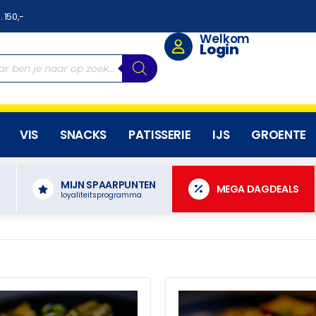
. 150,-
Welkom
Login
VIS
SNACKS
PATISSERIE
IJS
GROENTE
MIJN SPAARPUNTEN
N
MEGA DAGDEALS
loyaliteitsprogramma