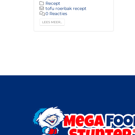
Recept
tofu roerbak recept
0 Reacties
LEES MEER...