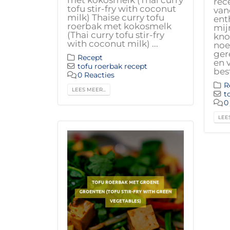
rec
tofu stir-fry with coconut
van
milk) Thaise curry tofu
ent
roerbak met kokosmelk
mij
(Thai curry tofu stir-fry
kno
with coconut milk) ...
noe
gere
Recept
en 
tofu roerbak recept
best
0 Reacties
R
LEES MEER...
t
0
LEES