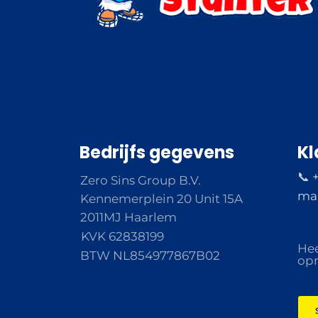
Bedrijfs gegevens
Kl
📞 
Zero Sins Group B.V.
ma 
Kennemerplein 20 Unit 15A
2011MJ Haarlem
KVK 62838199
Hee
BTW NL854977867B02
opm