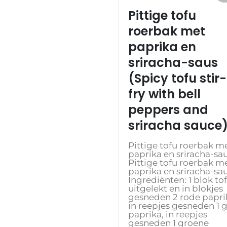
Pittige tofu
roerbak met
paprika en
sriracha-saus
(Spicy tofu stir-
fry with bell
peppers and
sriracha sauce
Pittige tofu roerbak m
paprika en sriracha-sa
Pittige tofu roerbak m
paprika en sriracha-sa
Ingrediënten: 1 blok tof
uitgelekt en in blokjes
gesneden 2 rode paprik
in reepjes gesneden 1 
paprika, in reepjes
gesneden 1 groene