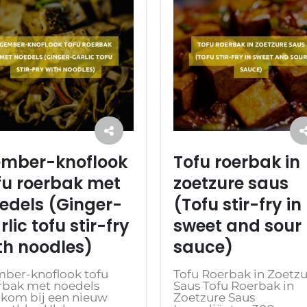
mber-knoflook
Tofu roerbak in
fu roerbak met
zoetzure saus
edels (Ginger-
(Tofu stir-fry in
rlic tofu stir-fry
sweet and sour
th noodles)
sauce)
ber-knoflook tofu
Tofu Roerbak in Zoetz
rbak met noedels
Saus Tofu Roerbak in
kom bij een nieuw
Zoetzure Saus