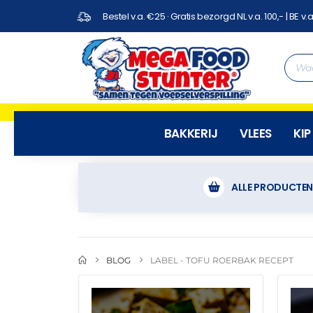
Bestel v.a. €25 · Gratis bezorgd NL v.a. 100,- | BE v.a
BAKKERIJ
VLEES
KIP
ALLE PRODUCTE
BLOG
LABEL -
TOFU ROERBAK RECEPT