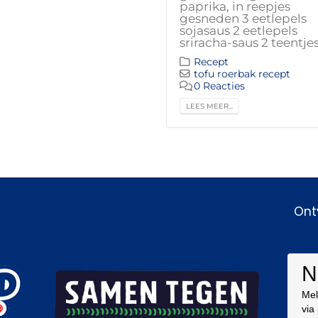
paprika, in reepjes
gesneden 3 eetlepels
sojasaus 2 eetlepels
sriracha-saus 2 teentjes.
Recept
tofu roerbak recept
0 Reacties
LEES MEER...
Ont
N
Mel
via