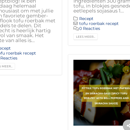
eptblog! Ik ben
Ingrediënten 300 gra
daag helemaal
tofu, in blokjes gesned
housiast om met jullie
eetlepels sojasaus 1...
n favoriete gember-
Recept
flook tofu roerbak met
tofu roerbak recept
dels te delen. Dit
0 Reacties
cht is heerlijk hartig
vol van smaak. Het
LEES MEER...
e van alles is...
ecept
ofu roerbak recept
 Reacties
 MEER...