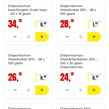
Diepvriesman
Diepvriesman
✓ VAST ASSORTIMENT
✓ VAST ASSORTIMENT
KaasTengels Oude Kaas
Vleeskroket 25% – 28 x
– 60 x 15 gram
100 gram
34,
28,
95
95
PER STUK
PER STUK
0,
1,
58
03
THT:
THT:
31-
30-
03-
04-
2027
2027
Diepvriesman
Diepvriesman
✓ VAST ASSORTIMENT
✓ VAST ASSORTIMENT
Vleeskroket 20% – 28 x
Vleesbitterballen 20% –
100 gram
100 x 20 gram
Diepvriesman
26,
24,
95
95
PER STUK
PER STUK
0,
0,
96
25
THT:
THT:
30-
28-
04-
04-
2027
2027
Diepvriesman
Diepvriesman Mini