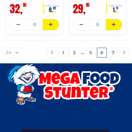
32,
29,
95
95
PER STUK
PER STUK
0,
1,
82
11
…
1
2
5
6
7