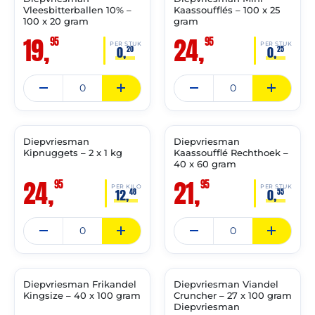
✓ VAST ASSORTIMENT
✓ VAST ASSORTIMENT
Vleesbitterballen 10% –
Kaassoufflés – 100 x 25
100 x 20 gram
gram
19,
24,
95
95
PER STUK
PER STUK
0,
0,
20
25
THT:
THT:
12-
28-
02-
03-
2027
2027
Diepvriesman
Diepvriesman
✓ VAST ASSORTIMENT
✓ VAST ASSORTIMENT
Kipnuggets – 2 x 1 kg
Kaassoufflé Rechthoek –
40 x 60 gram
24,
21,
95
95
PER KILO
PER STUK
12,
0,
48
55
THT:
THT:
31-
06-
01-
12-
2027
2026
Diepvriesman Frikandel
Diepvriesman Viandel
✓ VAST ASSORTIMENT
✓ VAST ASSORTIMENT
Kingsize – 40 x 100 gram
Cruncher – 27 x 100 gram
Diepvriesman