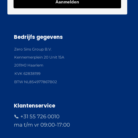
Aanmelden
Bedrijfs gegevens
Zero Sins Group B.V.
Kennemerplein 20 Unit 15A
2011MJ Haarlem
KVK 62838199
BTW NL854977867B02
Klantenservice
📞 +31 55 726 0010
ma t/m vr 09:00-17:00