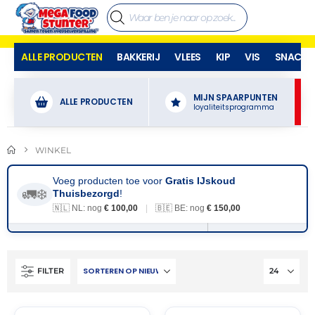
ALLE PRODUCTEN
BAKKERIJ
VLEES
KIP
VIS
SNACKS
MIJN SPAARPUNTEN
ALLE PRODUCTEN
loyaliteitsprogramma
WINKEL
Voeg producten toe voor
Gratis IJskoud
🚛❄️
Thuisbezorgd
!
🇳🇱 NL: nog
€ 100,00
|
🇧🇪 BE: nog
€ 150,00
FILTER
THT:
THT:
31-
31-
05-
07-
2028
2028