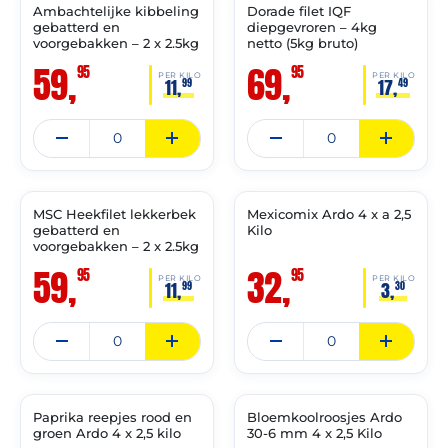
Ambachtelijke kibbeling
Dorade filet IQF
✓ VAST ASSORTIMENT
✓ VAST ASSORTIMENT
gebatterd en
diepgevroren – 4kg
voorgebakken – 2 x 2.5kg
netto (5kg bruto)
59,
69,
95
95
PER KILO
PER KILO
11,
17,
99
49
THT:
THT:
30-
31-
06-
05-
2028
2028
MSC Heekfilet lekkerbek
Mexicomix Ardo 4 x a 2,5
✓ VAST ASSORTIMENT
✓ VAST ASSORTIMENT
gebatterd en
Kilo
voorgebakken – 2 x 2.5kg
59,
32,
95
95
PER KILO
PER KILO
11,
3,
99
30
THT:
THT:
31-
30-
03-
04-
2028
2028
Paprika reepjes rood en
Bloemkoolroosjes Ardo
✓ VAST ASSORTIMENT
✓ VAST ASSORTIMENT
groen Ardo 4 x 2,5 kilo
30-6 mm 4 x 2,5 Kilo