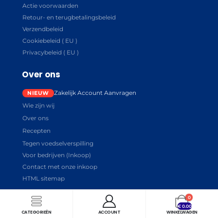
Actie voorwaarden
Retour- en terugbetalingsbeleid
Verzendbeleid
Cookiebeleid ( EU )
Privacybeleid ( EU )
Over ons
Zakelijk Account Aanvragen
Wie zijn wij
Over ons
Recepten
Tegen voedselverspilling
Voor bedrijven (Inkoop)
Contact met onze inkoop
HTML sitemap
0
€
0.00
CATEGORIEËN
ACCOUNT
WINKELWAGEN