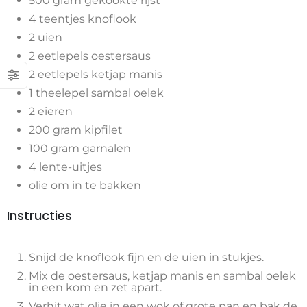
500 gram gekookte rijst
4 teentjes knoflook
2 uien
2 eetlepels oestersaus
2 eetlepels ketjap manis
1 theelepel sambal oelek
2 eieren
200 gram kipfilet
100 gram garnalen
4 lente-uitjes
olie om in te bakken
Instructies
Snijd de knoflook fijn en de uien in stukjes.
Mix de oestersaus, ketjap manis en sambal oelek
in een kom en zet apart.
Verhit wat olie in een wok of grote pan en bak de