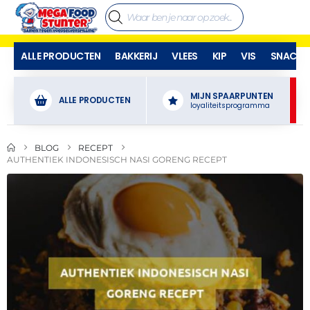
ALLE PRODUCTEN
BAKKERIJ
VLEES
KIP
VIS
SNACKS
MIJN SPAARPUNTEN
ALLE PRODUCTEN
loyaliteitsprogramma
BLOG
RECEPT
AUTHENTIEK INDONESISCH NASI GORENG RECEPT