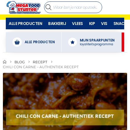
ALLE PRODUCTEN
BAKKERIJ
VLEES
KIP
VIS
SNACKS
MIJN SPAARPUNTEN
ALLE PRODUCTEN
loyaliteitsprogramma
BLOG
RECEPT
CHILI CON CARNE – AUTHENTIEK RECEPT