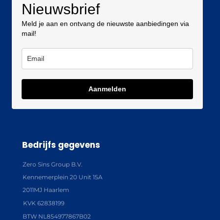
Nieuwsbrief
Meld je aan en ontvang de nieuwste aanbiedingen via
mail!
Aanmelden
Bedrijfs gegevens
Zero Sins Group B.V.
Kennemerplein 20 Unit 15A
2011MJ Haarlem
KVK 62838199
BTW NL854977867B02