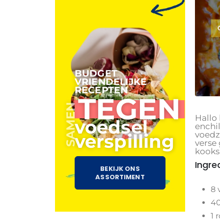
BUDGET
VRIENDELIJKE
RECEPTEN
TEGEN
SAMEN
Hallo
voedsel
enchil
voedz
verspilling
verse
kooks
Ingre
BEKIJK ONS
ASSORTIMENT
8 
40
1 