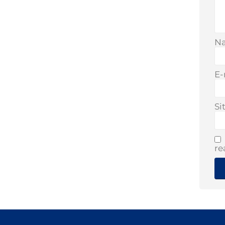
N
E-
Si
re