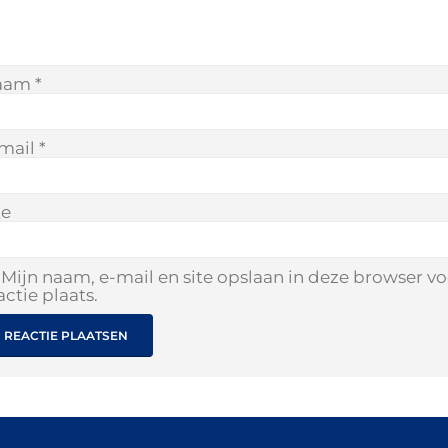
aam
*
mail
*
te
Mijn naam, e-mail en site opslaan in deze browser v
actie plaats.