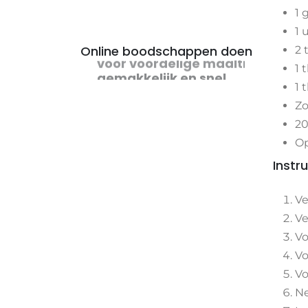
1 
1 
Online boodschappen doen
2 
voor voordelige maaltijden
1 
1 
Zo
20
Op
Instr
Ve
Ve
Vo
Vo
Vo
Ne