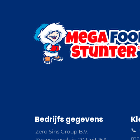
Bedrijfs gegevens
Kl
📞 
Zero Sins Group B.V.
ma 
Kennemerplein 20 Unit 15A