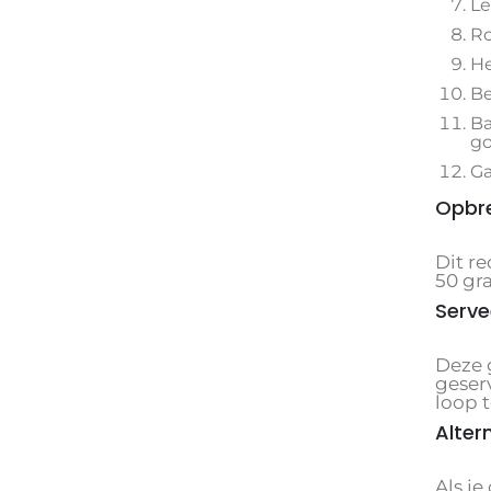
Le
Ro
He
Be
Ba
go
Ga
Opbr
Dit re
50 gr
Serve
Deze 
geserv
loop 
Alter
Als je