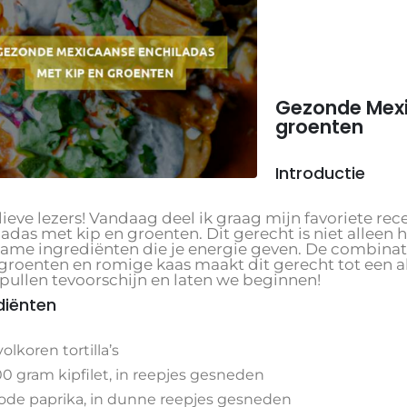
Gezonde Mexi
groenten
Introductie
 lieve lezers! Vandaag deel ik graag mijn favoriete r
adas met kip en groenten. Dit gerecht is niet alleen 
ame ingrediënten die je energie geven. De combinati
 groenten en romige kaas maakt dit gerecht tot een a
pullen tevoorschijn en laten we beginnen!
diënten
volkoren tortilla’s
0 gram kipfilet, in reepjes gesneden
rode paprika, in dunne reepjes gesneden