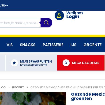
. 150,-
Welkom
Login
VIS
SNACKS
PATISSERIE
IJS
GROENTE
MIJN SPAARPUNTEN
N
MEGA DAGDEALS
loyaliteitsprogramma
LOG
RECEPT
GEZONDE MEXICAANSE ENCHILADAS MET KIP EN
Gezonde Mexic
groenten