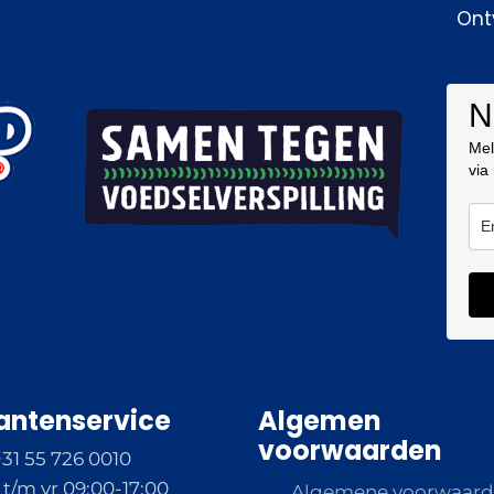
Ont
N
Mel
via
antenservice
Algemen
voorwaarden
+31 55 726 0010
t/m vr 09:00-17:00
Algemene voorwaar