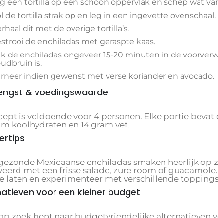
g een tortilla op een schoon oppervlak en schep wat v
l de tortilla strak op en leg in een ingevette ovenschaal.
rhaal dit met de overige tortilla’s.
strooi de enchiladas met geraspte kaas.
k de enchiladas ongeveer 15-20 minuten in de voorverw
udbruin is.
rneer indien gewenst met verse koriander en avocado.
engst & voedingswaarde
cept is voldoende voor 4 personen. Elke portie bevat
am koolhydraten en 14 gram vet.
ertips
gezonde Mexicaanse enchiladas smaken heerlijk op 
eerd met een frisse salade, zure room of guacamole. Vo
te laten en experimenteer met verschillende toppings
natieven voor een kleiner budget
 op zoek bent naar budgetvriendelijke alternatieven vo