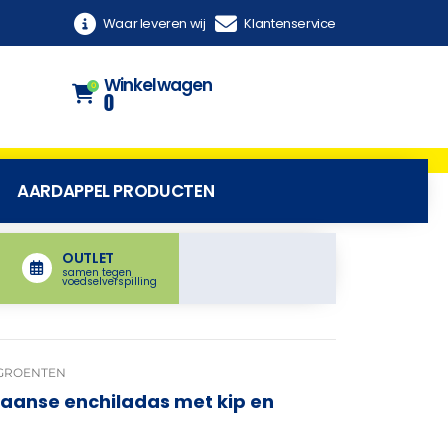
Waar leveren wij
Klantenservice
Winkelwagen
0
0
AARDAPPEL PRODUCTEN
OUTLET
samen tegen
voedselverspilling
 GROENTEN
aanse enchiladas met kip en