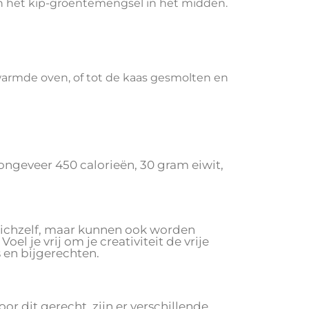
an het kip-groentemengsel in het midden.
armde oven, of tot de kaas gesmolten en
 ongeveer 450 calorieën, 30 gram eiwit,
zichzelf, maar kunnen ook worden
el je vrij om je creativiteit de vrije
 en bijgerechten.
or dit gerecht, zijn er verschillende