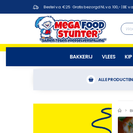
Bestel v.a. €25 · Gratis bezorgd NL v.a. 100,- | BE v.a
BAKKERIJ
VLEES
KIP
ALLE PRODUCTE
B