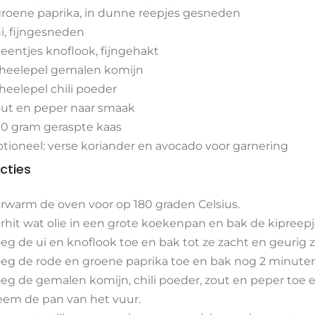
groene paprika, in dunne reepjes gesneden
ui, fijngesneden
teentjes knoflook, fijngehakt
theelepel gemalen komijn
theelepel chili poeder
ut en peper naar smaak
0 gram geraspte kaas
tioneel: verse koriander en avocado voor garnering
ucties
rwarm de oven voor op 180 graden Celsius.
rhit wat olie in een grote koekenpan en bak de kipreep
eg de ui en knoflook toe en bak tot ze zacht en geurig zi
eg de rode en groene paprika toe en bak nog 2 minute
eg de gemalen komijn, chili poeder, zout en peper toe e
em de pan van het vuur.