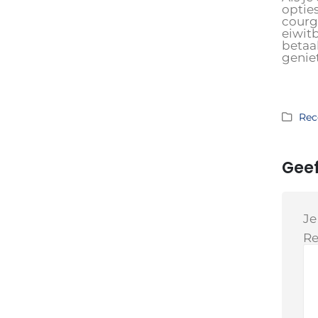
optie
courg
eiwit
betaal
genie
Rec
Geef
Je
Re