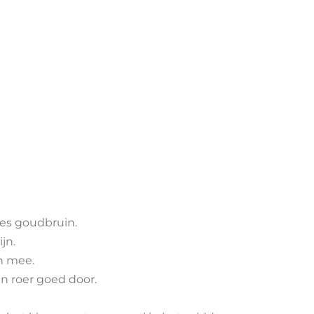
jes goudbruin.
jn.
n mee.
n roer goed door.