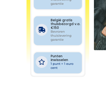
garantie
België gratis
thuisbezorgd v.a.
€150
Bevroren
thuislevering
garantie
Punten
inwisselen
1 punt = 1 euro
cent