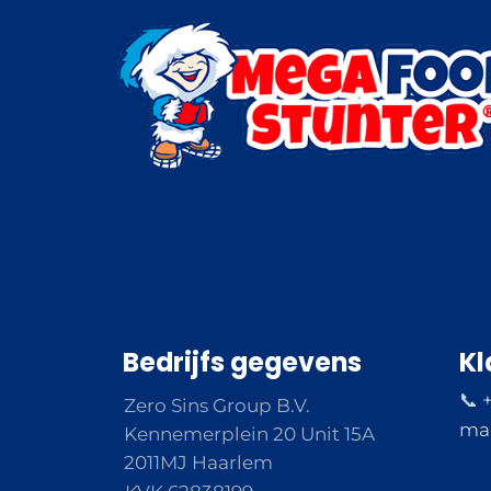
Bedrijfs gegevens
Kl
📞 
Zero Sins Group B.V.
ma 
Kennemerplein 20 Unit 15A
2011MJ Haarlem