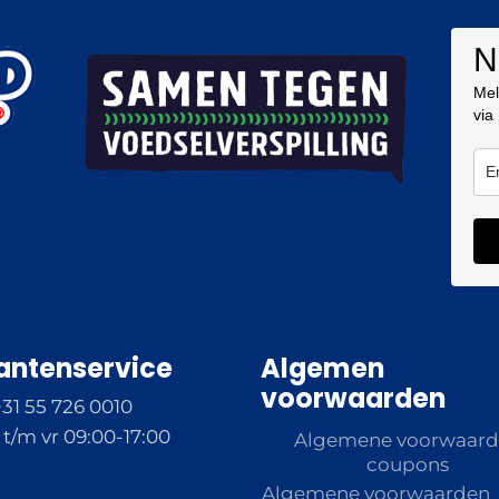
N
Mel
via
antenservice
Algemen
voorwaarden
+31 55 726 0010
t/m vr 09:00-17:00
Algemene voorwaar
coupons
Algemene voorwaarden