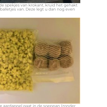
de spekjes van krokant, kruid het gehakt
balletjes van. Deze legt u dan nog even
e aardappel gaat in de soeppan (zonder