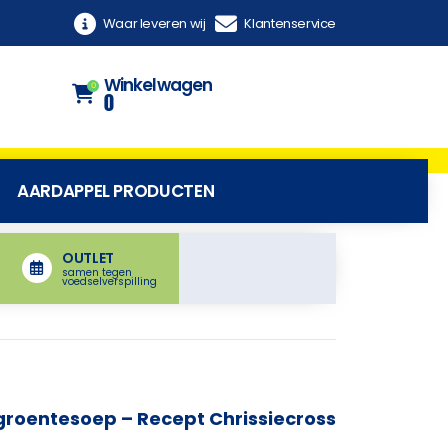
Waar leveren wij
Klantenservice
Winkelwagen
0
0
AARDAPPEL PRODUCTEN
OUTLET
samen tegen
voedselverspilling
roentesoep – Recept Chrissiecross