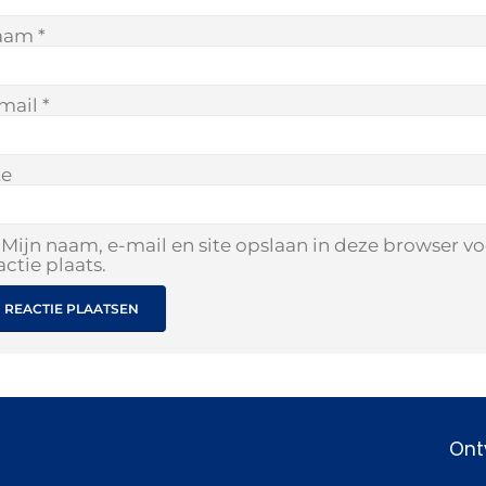
aam
*
mail
*
te
Mijn naam, e-mail en site opslaan in deze browser v
actie plaats.
Ont