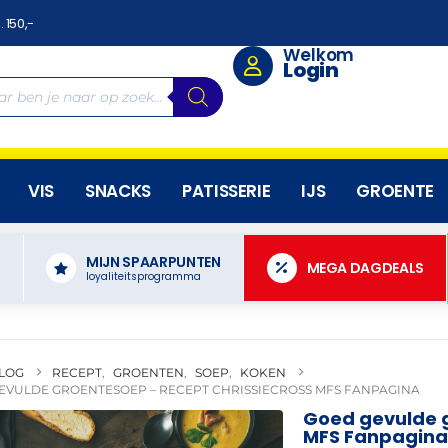
. 150,-
Welkom
Login
VIS
SNACKS
PATISSERIE
IJS
GROENTE
MIJN SPAARPUNTEN
N
MEGA DAGDEALS
loyaliteitsprogramma
LOG
RECEPT
,
GROENTEN
,
SOEP
,
KOKEN
EVULDE GROENTESOEP – RECEPT CHRISSIECROSS MFS FANPAGINA
Goed gevulde g
MFS Fanpagina