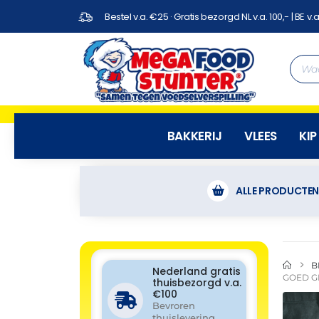
Bestel v.a. €25 · Gratis bezorgd NL v.a. 100,- | BE v.a
BAKKERIJ
VLEES
KIP
ALLE PRODUCTE
B
Nederland gratis
GOED G
thuisbezorgd v.a.
€100
Bevroren
thuislevering