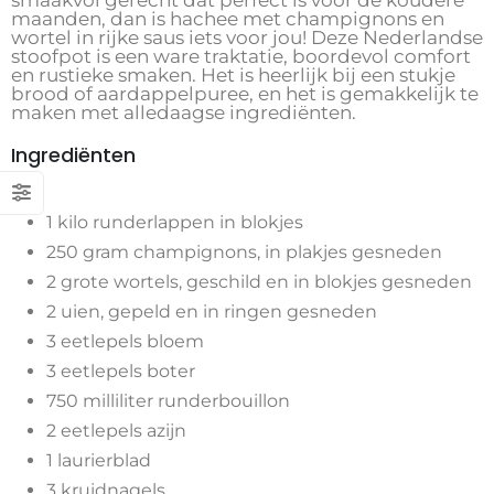
smaakvol gerecht dat perfect is voor de koudere
maanden, dan is hachee met champignons en
wortel in rijke saus iets voor jou! Deze Nederlandse
stoofpot is een ware traktatie, boordevol comfort
en rustieke smaken. Het is heerlijk bij een stukje
brood of aardappelpuree, en het is gemakkelijk te
maken met alledaagse ingrediënten.
Ingrediënten
1 kilo runderlappen in blokjes
250 gram champignons, in plakjes gesneden
2 grote wortels, geschild en in blokjes gesneden
2 uien, gepeld en in ringen gesneden
3 eetlepels bloem
3 eetlepels boter
750 milliliter runderbouillon
2 eetlepels azijn
1 laurierblad
3 kruidnagels