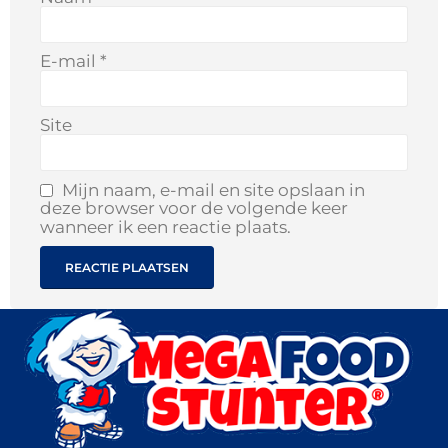
E-mail
*
Site
Mijn naam, e-mail en site opslaan in
deze browser voor de volgende keer
wanneer ik een reactie plaats.