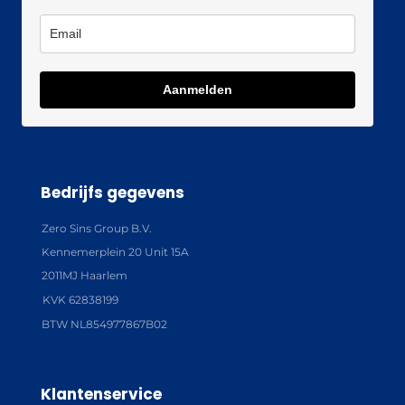
Aanmelden
Bedrijfs gegevens
Zero Sins Group B.V.
Kennemerplein 20 Unit 15A
2011MJ Haarlem
KVK 62838199
BTW NL854977867B02
Klantenservice