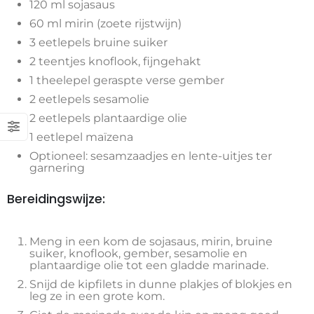
120 ml sojasaus
60 ml mirin (zoete rijstwijn)
3 eetlepels bruine suiker
2 teentjes knoflook, fijngehakt
1 theelepel geraspte verse gember
2 eetlepels sesamolie
2 eetlepels plantaardige olie
1 eetlepel maïzena
Optioneel: sesamzaadjes en lente-uitjes ter
garnering
Bereidingswijze:
Meng in een kom de sojasaus, mirin, bruine
suiker, knoflook, gember, sesamolie en
plantaardige olie tot een gladde marinade.
Snijd de kipfilets in dunne plakjes of blokjes en
leg ze in een grote kom.