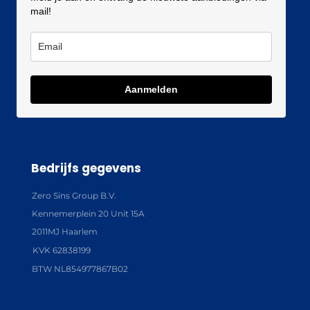
mail!
Aanmelden
Bedrijfs gegevens
Zero Sins Group B.V.
Kennemerplein 20 Unit 15A
2011MJ Haarlem
KVK 62838199
BTW NL854977867B02