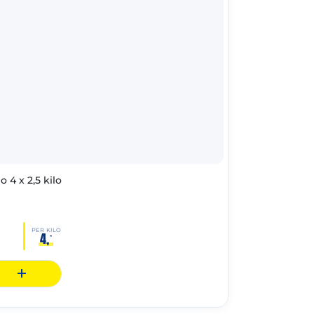
 4 x 2,5 kilo
PER KILO
4,
–