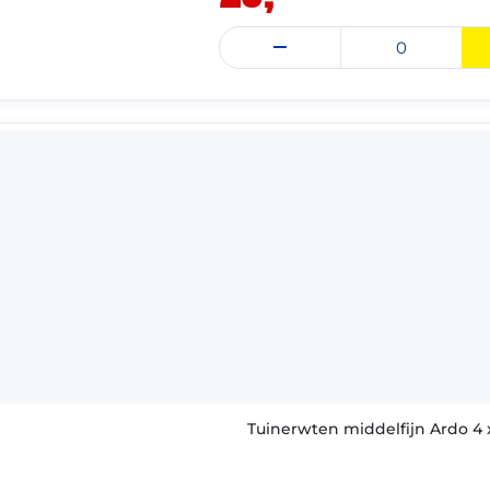
: 31-03-2028
VAST ASSORTIMENT
Tuinerwten middelfijn Ardo 4 x