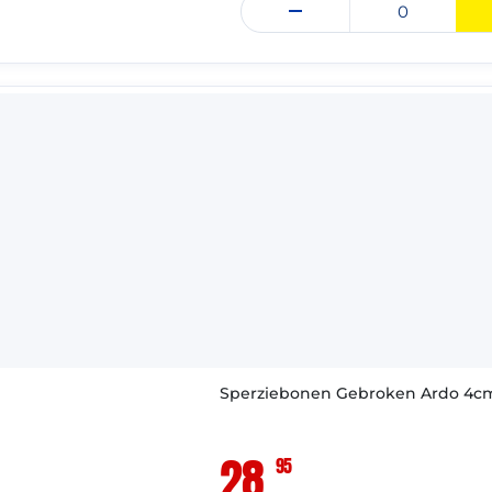
: 31-05-2028
VAST ASSORTIMENT
Sperziebonen Gebroken Ardo 4cm 4
28,
95