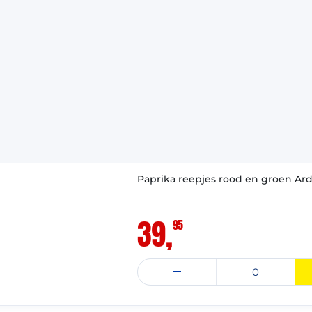
VAST ASSORTIMENT
Paprika reepjes rood en groen Ardo
39,
95
: 30-04-2028