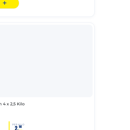
 x 2,5 Kilo
PER KILO
2,
90