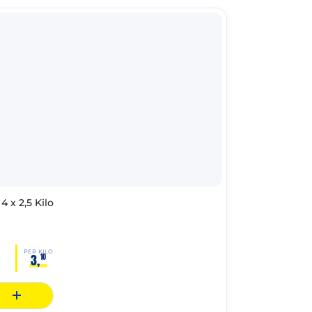
 x 2,5 Kilo
PER KILO
3,
10