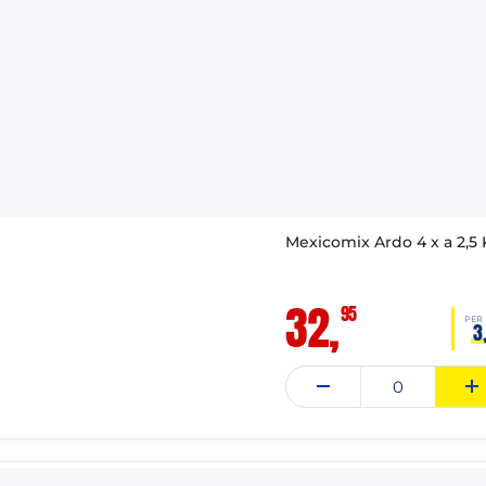
Mexicomix Ardo 4 x a 2,5 
32,
95
PER
3
: 31-03-2028