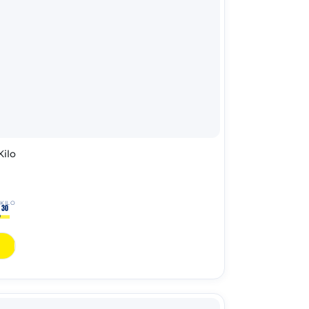
Kilo
 KILO
,
30