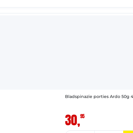
: 16-04-2028
VAST ASSORTIMENT
Bladspinazie porties Ardo 50g 4 
30,
95