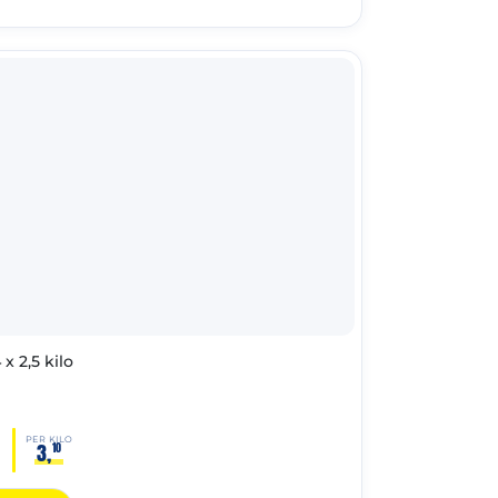
x 2,5 kilo
PER KILO
3,
10