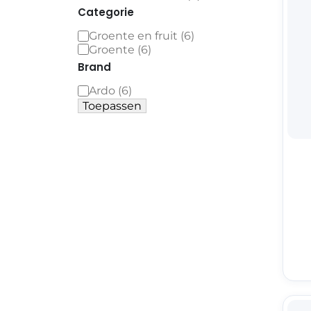
Categorie
Groente en fruit
(
6
)
Groente
(
6
)
Brand
Ardo
(
6
)
Toepassen
THT