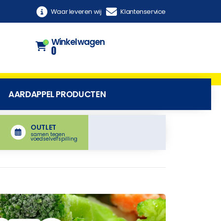
Waar leveren wij
Klantenservice
Winkelwagen
0
0
AARDAPPEL PRODUCTEN
OUTLET
samen tegen
voedselverspilling