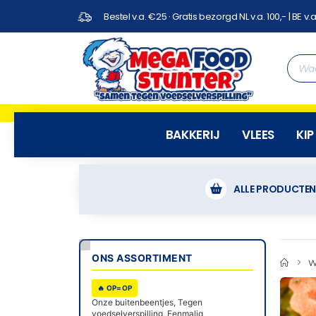
Bestel v.a. €25 · Gratis bezorgd NL v.a. 100,- | BE v.a
BAKKERIJ
VLEES
KIP
ALLE PRODUCTE
ONS ASSORTIMENT
W
🔥 OP=OP
Onze buitenbeentjes, Tegen
voedselverspilling, Eenmalig