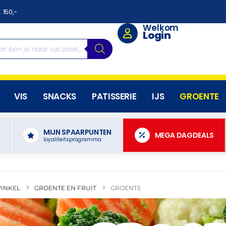
. 150,-
Welkom
Login
VIS
SNACKS
PATISSERIE
IJS
GROENTE
MIJN SPAARPUNTEN
N
MEGA DAGDEALS
loyaliteitsprogramma
INKEL
GROENTE EN FRUIT
GROENTE