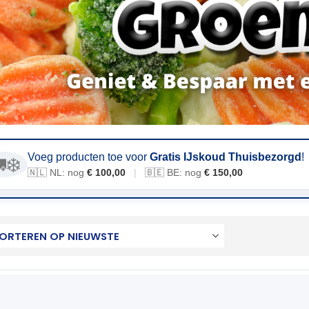
Voeg producten toe voor
Gratis IJskoud Thuisbezorgd
!
❄️
🇳🇱 NL: nog
€ 100,00
|
🇧🇪 BE: nog
€ 150,00
: 31-05-2028
VAST ASSORTIMENT