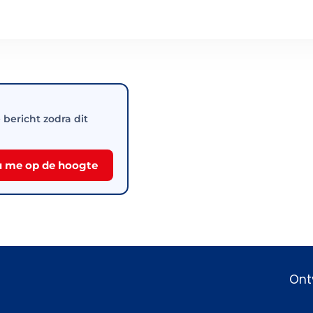
e bericht zodra dit
 me op de hoogte
Ont