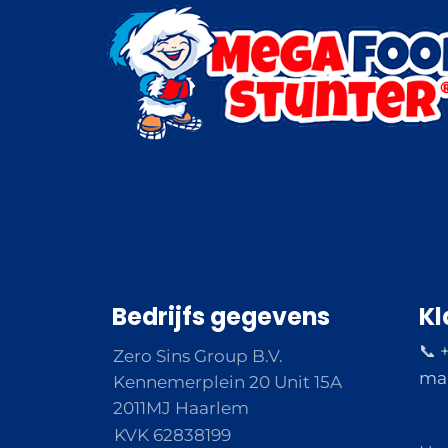
Bedrijfs gegevens
Kl
📞 
Zero Sins Group B.V.
ma 
Kennemerplein 20 Unit 15A
2011MJ Haarlem
KVK 62838199