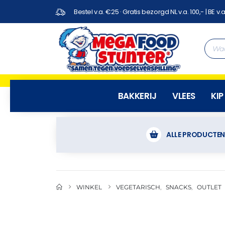
Bestel v.a. €25 · Gratis bezorgd NL v.a. 100,- | BE v.a
BAKKERIJ
VLEES
KIP
ALLE PRODUCTE
WINKEL
VEGETARISCH
,
SNACKS
,
OUTLET