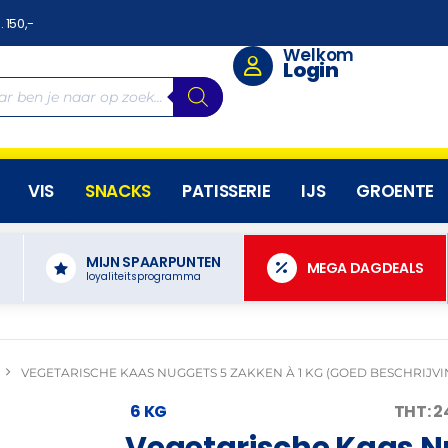
. 150,-
Welkom
Login
VIS
SNACKS
PATISSERIE
IJS
GROENTE
MIJN SPAARPUNTEN
N
MEGA DAGDEALS
loyaliteitsprogramma
VEGETARISCHE KAAS NUGGETS 5 ZAKKEN À 1 KG (GOED BESCHRIJVI
6 KG
THT: 
Vegetarische Kaas N