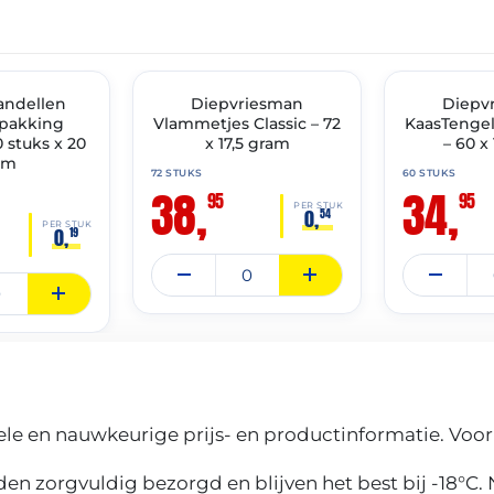
THT: 30-04-2027
THT: 30-03-2027
IMENT
andellen
✓ VAST ASSORTIMENT
Diepvriesman
✓ VAST ASSOR
Diepv
rpakking
Vlammetjes Classic – 72
KaasTengel
stuks x 20
x 17,5 gram
– 60 x
am
72 STUKS
60 STUKS
38,
34,
95
95
PER STUK
0,
54
PER STUK
0,
19
le en nauwkeurige prijs- en productinformatie. Voor
n zorgvuldig bezorgd en blijven het best bij -18°C.