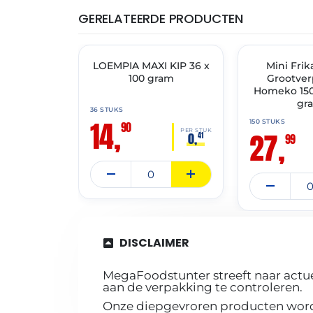
GERELATEERDE PRODUCTEN
THT: 19-04-2027
THT: 30-06-2027
LOEMPIA MAXI KIP 36 x
🔥 OP=OP
✓ VAST ASSORT
Mini Frik
100 gram
Grootve
Homeko 150 
gr
36 STUKS
14,
150 STUKS
90
27,
PER STUK
0,
41
99
DISCLAIMER
MegaFoodstunter streeft naar actue
aan de verpakking te controleren.
Onze diepgevroren producten worde