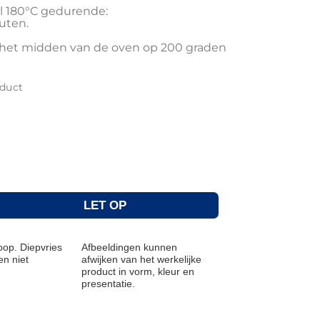
aal 180°C gedurende:
uten.
n het midden van de oven op 200 graden
oduct
LET OP
op. Diepvries
Afbeeldingen kunnen
n niet
afwijken van het werkelijke
product in vorm, kleur en
presentatie.