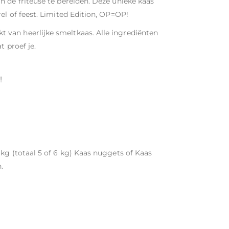
 de friteuse te bereiden. Deze unieke kaas
el of feest. Limited Edition, OP=OP!
van heerlijke smeltkaas. Alle ingrediënten
t proef je.
!
kg (totaal 5 of 6 kg) Kaas nuggets of Kaas
.