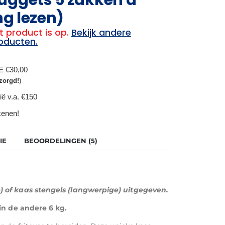
ng lezen)
t product is op.
Bekijk andere
oducten.
BE €30,00
zorgd!
)
ië v.a. €150
ekenen!
IE
BEOORDELINGEN (5)
) of kaas stengels (langwerpige) uitgegeven.
 in de andere 6 kg.