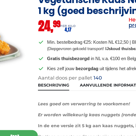
1 kg (goed beschrijvi
He
24,
99
pr
PER KILO
4,
17
Min. bestelbedrag €25: Kosten NL €12,50 | 
(Diepgevroren gekoeld transport!
IJskoud thuisbe
Gratis thuisbezorgd
in NL v.a. €100 en Belg
Kies zelf jouw
bezorgdag
uit tijdens het afr
Aantal doos per pallet
140
BESCHRIJVING
AANVULLENDE INFORMAT
Lees goed om verwarring te voorkomen!
Er worden willekeurig kaas nuggets (ronde
In de ene versie zit 5 kg aan kaas nuggets,