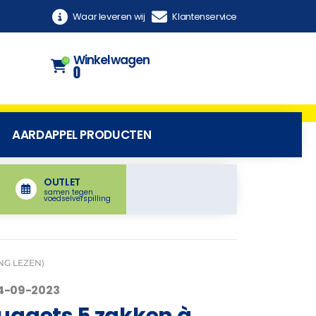
Waar leveren wij
Klantenservice
Winkelwagen
0
0
AARDAPPEL PRODUCTEN
OUTLET
samen tegen
voedselverspilling
NG LEZEN)
24-09-2023
uggets 5 zakken à