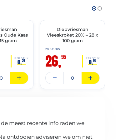
THT: 31-03-2027
THT: 30-04-20
TIMENT
riesman
✓ VAST ASSORTIMENT
Diepvriesman
✓ VAST ASSO
Diep
s Oude Kaas
Vleeskroket 20% – 28 x
Vleesbitt
 15 gram
100 gram
100 
Diep
28 STUKS
26,
100 STUKS
95
24,
PER STUK
PER STUK
0,
0,
58
96
95
 de meest recente info raden we
 Na ontdooien adviseren we om niet