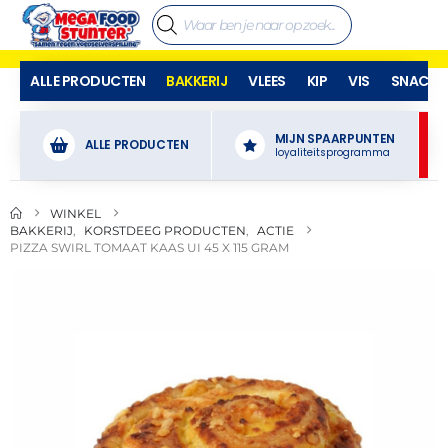
ALLE PRODUCTEN
BAKKERIJ
VLEES
KIP
VIS
SNACKS
MIJN SPAARPUNTEN
ALLE PRODUCTEN
loyaliteitsprogramma
WINKEL
BAKKERIJ
,
KORSTDEEG PRODUCTEN
,
ACTIE
PIZZA SWIRL TOMAAT KAAS UI 45 X 115 GRAM