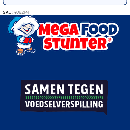
SKU:
4082141
Categorieën:
Actie
,
Bakkerij
,
Korstdeeg producten