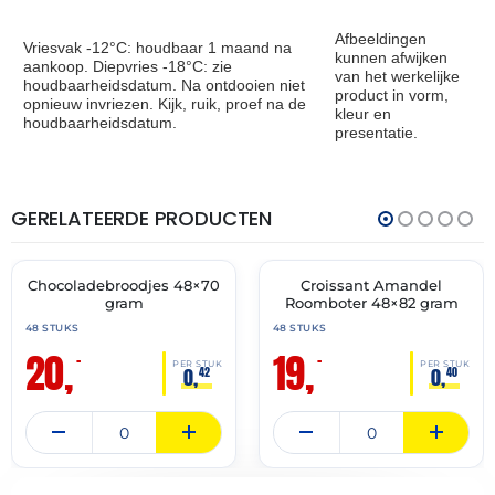
Afbeeldingen
Vriesvak -12°C: houdbaar 1 maand na
kunnen afwijken
aankoop. Diepvries -18°C: zie
van het werkelijke
houdbaarheidsdatum. Na ontdooien niet
product in vorm,
opnieuw invriezen. Kijk, ruik, proef na de
kleur en
houdbaarheidsdatum.
presentatie.
GERELATEERDE PRODUCTEN
THT:
THT:
31-
30-
07-
04-
2027
2027
Chocoladebroodjes 48×70
Croissant Amandel
🔥 OP=OP
🔥 OP=OP
gram
Roomboter 48×82 gram
48 STUKS
48 STUKS
20,
19,
–
–
PER STUK
PER STUK
0,
0,
42
40