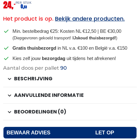
24,
–
PER STUK
0,
53
Het product is op.
Bekijk andere producten.
Min. bestelbedrag €25: Kosten NL €12,50 | BE €30,00
(Diepgevroren gekoeld transport!
IJskoud thuisbezorgd!
)
Gratis thuisbezorgd
in NL v.a. €100 en België v.a. €150
Kies zelf jouw
bezorgdag
uit tijdens het afrekenen!
Aantal doos per pallet
90
BESCHRIJVING
AANVULLENDE INFORMATIE
BEOORDELINGEN (0)
BEWAAR ADVIES
LET OP