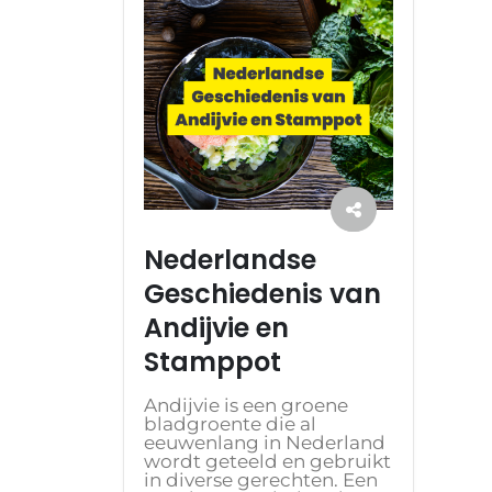
Nederlandse
Geschiedenis van
Andijvie en
Stamppot
Andijvie is een groene
bladgroente die al
eeuwenlang in Nederland
wordt geteeld en gebruikt
in diverse gerechten. Een