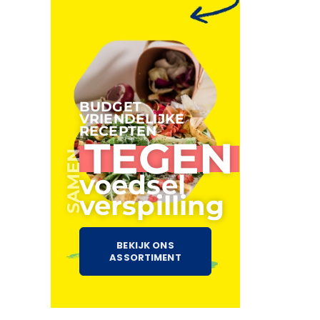
BUDGET
VRIENDELIJKE
RECEPTEN
TEGEN
SAMEN
voedsel
verspilling
BEKIJK ONS
ASSORTIMENT