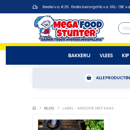
Bestel v.a. €25 · Gratis bezorgd NL v.a. 100,- | BE v.a
BAKKERIJ
VLEES
KIP
ALLE PRODUCTE
BLOG
LABEL -
ANDIJVIE MET KAAS