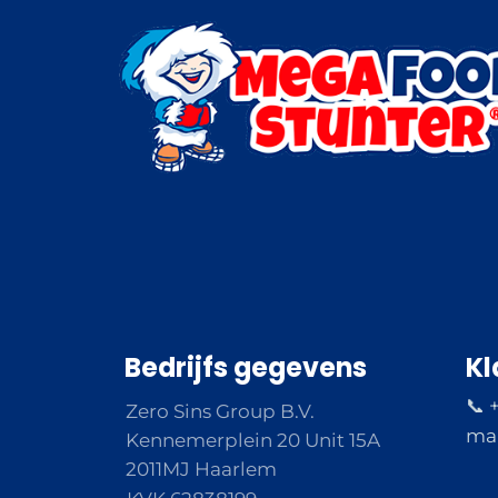
Bedrijfs gegevens
Kl
📞 
Zero Sins Group B.V.
ma 
Kennemerplein 20 Unit 15A
2011MJ Haarlem