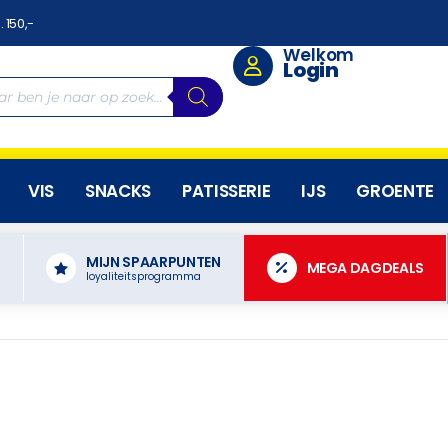
. 150,-
Welkom
Login
VIS
SNACKS
PATISSERIE
IJS
GROENTE
MIJN SPAARPUNTEN
N
MEGA DAGDEALS
loyaliteitsprogramma