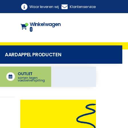
Waar leveren wij
Klantenservice
Winkelwagen
0
0
AARDAPPEL PRODUCTEN
OUTLET
samen tegen
voedselverspilling