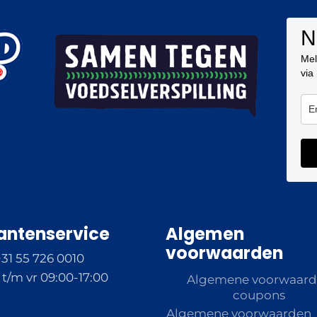
N
Mel
via
antenservice
Algemen
voorwaarden
+31 55 726 0010
t/m vr 09:00-17:00
Algemene voorwaar
coupons
Algemene voorwaarden