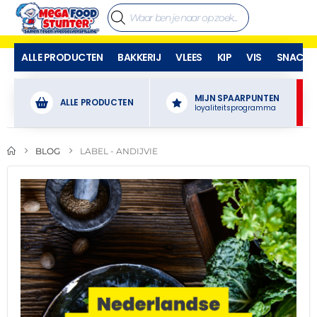
ALLE PRODUCTEN
BAKKERIJ
VLEES
KIP
VIS
SNACKS
MIJN SPAARPUNTEN
ALLE PRODUCTEN
loyaliteitsprogramma
BLOG
LABEL -
ANDIJVIE