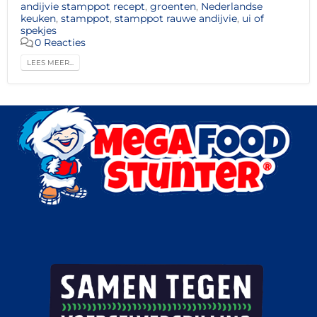
andijvie stamppot recept
,
groenten
,
Nederlandse
keuken
,
stamppot
,
stamppot rauwe andijvie
,
ui of
spekjes
0 Reacties
LEES MEER...