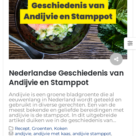
Nederlandse Geschiedenis van
Andijvie en Stamppot
Andijvie is een groene bladgroente die al
eeuwenlang in Nederland wordt geteeld en
gebruikt in diverse gerechten. Een van de
meest bekende en geliefde bereidingen met
andijvie is de stamppot. In dit uitgebreide
artikel duiken we in de geschiedenis van...
Recept
,
Groenten
,
Koken
andijvie
,
andijvie met kaas
,
andijvie stamppot
,