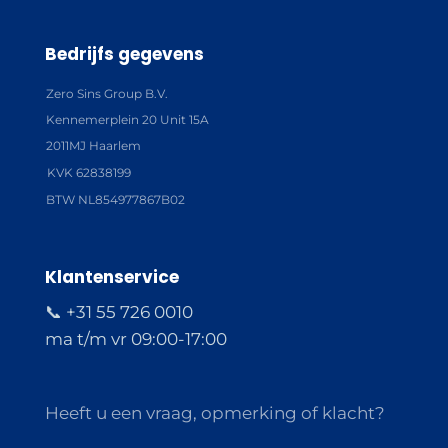
Bedrijfs gegevens
Zero Sins Group B.V.
Kennemerplein 20 Unit 15A
2011MJ Haarlem
KVK 62838199
BTW NL854977867B02
Klantenservice
📞 +31 55 726 0010
ma t/m vr 09:00-17:00
Heeft u een vraag, opmerking of klacht?