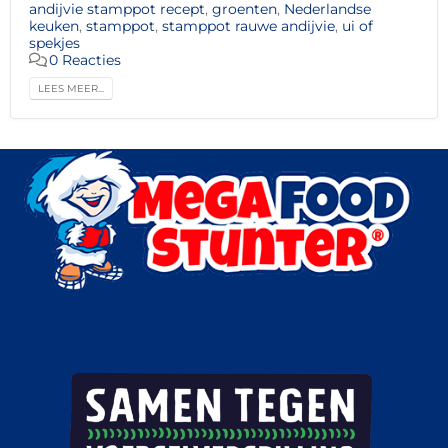
andijvie stamppot recept
,
groenten
,
Nederlandse
keuken
,
stamppot
,
stamppot rauwe andijvie
,
ui of
spekjes
0 Reacties
LEES MEER...