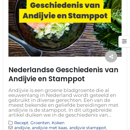
Nederlandse Geschiedenis van
Andijvie en Stamppot
Andijvie is een groene bladgroente die al
eeuwenlang in Nederland wordt geteeld en
gebruikt in diverse gerechten. Een van de
meest bekende en geliefde bereidingen met
andijvie is de stamppot. In dit uitgebreide
artikel duiken we in de geschiedenis van...
Recept
,
Groenten
,
Koken
andijvie
,
andijvie met kaas
,
andijvie stamppot
,