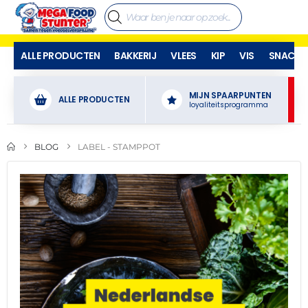
ALLE PRODUCTEN
BAKKERIJ
VLEES
KIP
VIS
SNACKS
MIJN SPAARPUNTEN
ALLE PRODUCTEN
loyaliteitsprogramma
BLOG
LABEL -
STAMPPOT