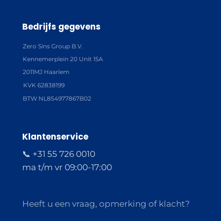
Bedrijfs gegevens
Zero Sins Group B.V.
Kennemerplein 20 Unit 15A
2011MJ Haarlem
KVK 62838199
BTW NL854977867B02
Klantenservice
📞 +31 55 726 0010
ma t/m vr 09:00-17:00
Heeft u een vraag, opmerking of klacht?