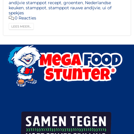
andijvie stamppot recept
,
groenten
,
Nederlandse
keuken
,
stamppot
,
stamppot rauwe andijvie
,
ui of
spekjes
0 Reacties
LEES MEER...