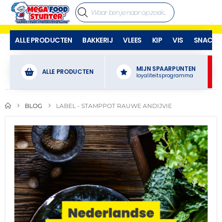
ALLE PRODUCTEN
BAKKERIJ
VLEES
KIP
VIS
SNACKS
MIJN SPAARPUNTEN
ALLE PRODUCTEN
loyaliteitsprogramma
BLOG
LABEL -
STAMPPOT RAUWE ANDIJVIE