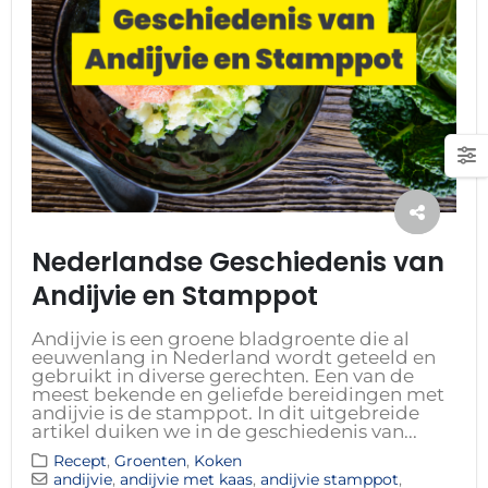
Nederlandse Geschiedenis van
Andijvie en Stamppot
Andijvie is een groene bladgroente die al
eeuwenlang in Nederland wordt geteeld en
gebruikt in diverse gerechten. Een van de
meest bekende en geliefde bereidingen met
andijvie is de stamppot. In dit uitgebreide
artikel duiken we in de geschiedenis van...
Recept
,
Groenten
,
Koken
andijvie
,
andijvie met kaas
,
andijvie stamppot
,