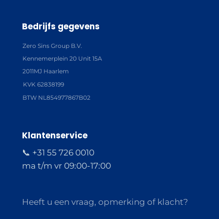
Bedrijfs gegevens
Zero Sins Group B.V.
Kennemerplein 20 Unit 15A
2011MJ Haarlem
KVK 62838199
BTW NL854977867B02
Klantenservice
📞 +31 55 726 0010
ma t/m vr 09:00-17:00
Heeft u een vraag, opmerking of klacht?